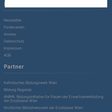
Links
Newsletter
Förderverein
Anreise
Datenschutz
Impressum
AGB
Partner
Katholisches Bildungswerk Wien
Bildung Regional
ANIMA, Bildungsinitiative für Frauen der Erwachsenenbildung
der Erzdiözese Wien
Kirchliches Bibliothekswerk der Erzdiözese Wien