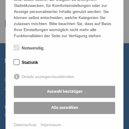
Statistikzwecken, für Komforteinstellungen oder zur
Anzeige personalisierter Inhalte genutzt werden. Sie
können selbst entscheiden, welche Kategorien Sie
zulassen möchten. Bitte beachten Sie, dass auf Basis
Ihrer Einstellungen womöglich nicht mehr alle
Funktionalitäten der Seite zur Verfügung stehen.
Notwendig
Kontakt
Statistik
Details anzeigen/ausblenden
Bildungszentrum St. Bernhard der Erzdiözese Wien
2700 Wiener Neustadt, Domplatz 1
Auswahl bestätigen
02622 29131
02622 29131-5040
Alle auswählen
st.bernhard@edw.or.at
Datenschutz
Impressum