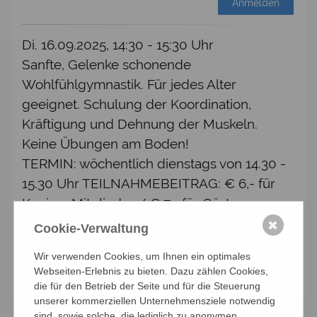
Anmelden
Di. 16.09.2025, 14:30 - 15:30 Uhr
Sanfte, Gelenke schonende
Wohlfühlgymnastik. Für jedes Alter
geeignet. Schulung der Koordination,
Kräftigung und Dehnung der Muskeln.
Keine Übungen am Boden!
TERMIN: wöchentlich dienstags von 14.30 -
15.30 Uhr TEILNAHMEBEITRAG: € 6,- für
Kneipp-Mitglieder / € 7,- für Gäste
LEITUNG: Eva Culk
✖
Cookie-Verwaltung
Wir verwenden Cookies, um Ihnen ein optimales
Anmelden
Webseiten-Erlebnis zu bieten. Dazu zählen Cookies,
die für den Betrieb der Seite und für die Steuerung
unserer kommerziellen Unternehmensziele notwendig
sind, sowie solche, die lediglich zu anonymen