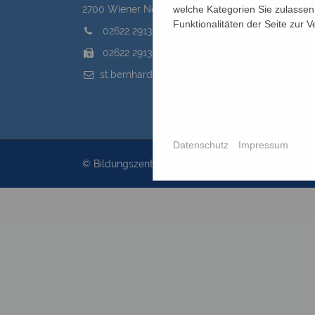
welche Kategorien Sie zulassen 
2700 Wiener Neustadt, Domplatz 1
Funktionalitäten der Seite zur 
02622 29131
02622 29131-5040
st.bernhard@edw.or.at
Datenschutz
Impressum
© Bildungszentrum St.Bernhard 2026