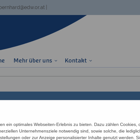
.bernhard@edw.or.at
|
ne
Mehr über uns
Kontakt
Links
Partner
n ein optimales Webseiten-Erlebnis zu bieten. Dazu zählen Cookies, di
erziellen Unternehmensziele notwendig sind, sowie solche, die ledigl
Newsletter
Katholisches Bil
n
nstellungen oder zur Anzeige personalisierter Inhalte genutzt werden. S