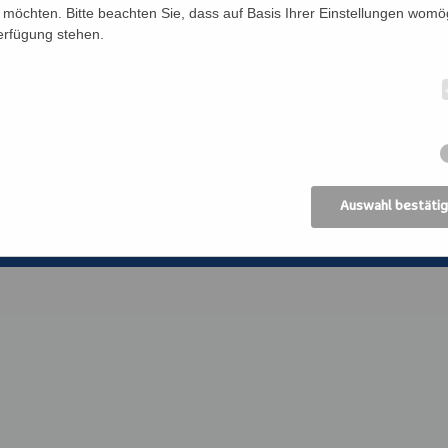
Förderverein
Bildung Regional
möchten. Bitte beachten Sie, dass auf Basis Ihrer Einstellungen womög
Verfügung stehen.
Anreise
ANIMA, Bildungsin
der Erwachsenen
Datenschutz
Erzdiözese Wien
Impressum
Kirchliches Bibli
Erzdiözese Wien
AGB
Auswahl bestäti