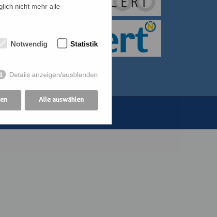
lich nicht mehr alle
itiative für Frauen
bildung der
Notwendig
Statistik
othekswerk der
Details anzeigen/ausblenden
gen
Alle auswählen