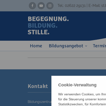
Tel.:
02622 29131
| E-Mail:
st
BEGEGNUNG.
BILDUNG.
STILLE.
Home
Bildungsangebot
Termi
Cookie-Verwaltung
Kontakt
Wir verwenden Cookies, um Ihne
für die Steuerung unserer komm
Bildungszentrum St. Bernhard der Erzdiözese Wie
Statistikzwecken, für Komfortei