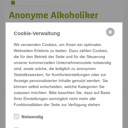
Anonyme Alkoholiker
AA-Meeting_Keine Anmeldung
✖
Cookie-Verwaltung
erforderlich!
Wir verwenden Cookies, um Ihnen ein optimales
2700 Wiener Neustadt, Bildungszentrum St.
Webseiten-Erlebnis zu bieten. Dazu zählen Cookies,
Bernhard
die für den Betrieb der Seite und für die Steuerung
unserer kommerziellen Unternehmensziele notwendig
Anmelden
sind, sowie solche, die lediglich zu anonymen
Statistikzwecken, für Komforteinstellungen oder zur
Anzeige personalisierter Inhalte genutzt werden. Sie
Details...
können selbst entscheiden, welche Kategorien Sie
zulassen möchten. Bitte beachten Sie, dass auf Basis
Ihrer Einstellungen womöglich nicht mehr alle
Mi. 19.08.2026 | W26-S18158
Funktionalitäten der Seite zur Verfügung stehen.
Stille in der Stadt -
Notwendig
kontemplative Übungsgruppe