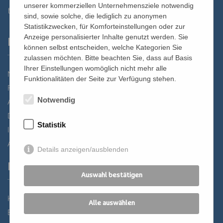
unserer kommerziellen Unternehmensziele notwendig
st.bernhard@edw.or.at
sind, sowie solche, die lediglich zu anonymen
Statistikzwecken, für Komforteinstellungen oder zur
Anzeige personalisierter Inhalte genutzt werden. Sie
Links
können selbst entscheiden, welche Kategorien Sie
zulassen möchten. Bitte beachten Sie, dass auf Basis
Ihrer Einstellungen womöglich nicht mehr alle
Newsletter
Funktionalitäten der Seite zur Verfügung stehen.
Förderverein
Notwendig
Anreise
Datenschutz
Statistik
Impressum
AGB
Details anzeigen/ausblenden
Partner
Auswahl bestätigen
Katholisches Bildungswerk Wien
Alle auswählen
Bildung Regional