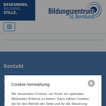
BEGEGNUNG.
BILDUNG.
STILLE.
Kontakt
Bildungszentrum St. Bernhard der Erzdiözese Wien
✖
Cookie-Verwaltung
2700 Wiener Neustadt, Domplatz 1
Wir verwenden Cookies, um Ihnen ein optimales
02622 29131
Webseiten-Erlebnis zu bieten. Dazu zählen Cookies,
02622 29131-5040
die für den Betrieb der Seite und für die Steuerung