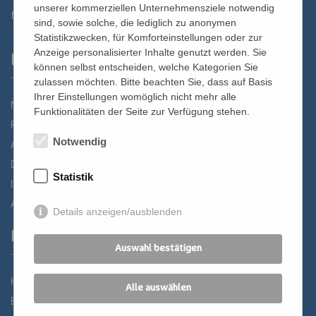
unserer kommerziellen Unternehmensziele notwendig
st.bernhard@edw.or.at
sind, sowie solche, die lediglich zu anonymen
Statistikzwecken, für Komforteinstellungen oder zur
Anzeige personalisierter Inhalte genutzt werden. Sie
Links
können selbst entscheiden, welche Kategorien Sie
zulassen möchten. Bitte beachten Sie, dass auf Basis
Ihrer Einstellungen womöglich nicht mehr alle
Newsletter
Funktionalitäten der Seite zur Verfügung stehen.
Förderverein
Notwendig
Anreise
Datenschutz
Statistik
Impressum
AGB
Details anzeigen/ausblenden
Partner
Auswahl bestätigen
Katholisches Bildungswerk Wien
Alle auswählen
Bildung Regional