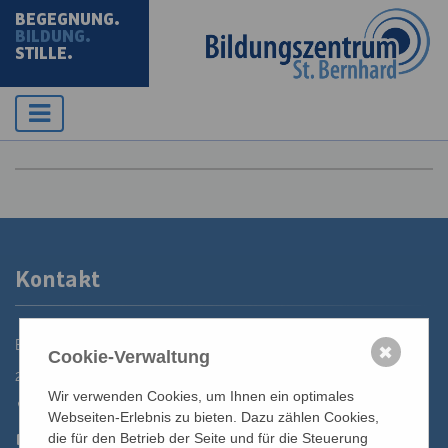
BEGEGNUNG.
BILDUNG.
STILLE.
Kontakt
Bildungszentrum St. Bernhard der Erzdiözese Wien
✖
Cookie-Verwaltung
2700 Wiener Neustadt, Domplatz 1
Wir verwenden Cookies, um Ihnen ein optimales
02622 29131
Webseiten-Erlebnis zu bieten. Dazu zählen Cookies,
02622 29131-5040
die für den Betrieb der Seite und für die Steuerung