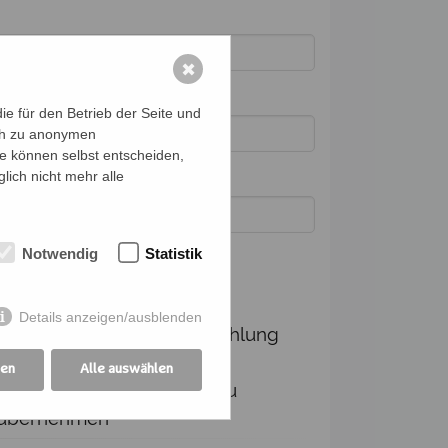
✖
e für den Betrieb der Seite und
ich zu anonymen
ie können selbst entscheiden,
lich nicht mehr alle
Notwendig
Statistik
dingungen
Details anzeigen/ausblenden
Ich verpflichte mich, die Zahlung
und Kommunikation für die
gen
Alle auswählen
angemeldeten Personen zu
übernehmen