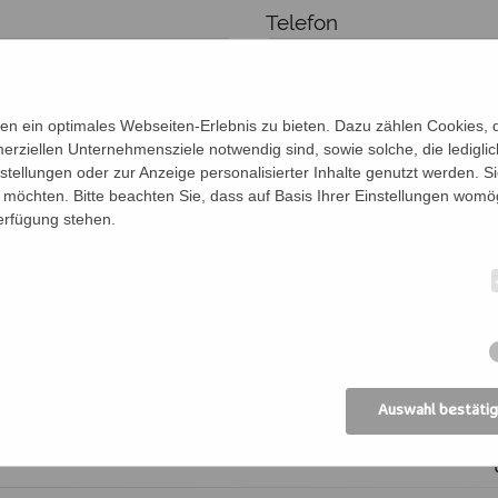
Telefon
n ein optimales Webseiten-Erlebnis zu bieten. Dazu zählen Cookies, di
erziellen Unternehmensziele notwendig sind, sowie solche, die ledigl
nstellungen oder zur Anzeige personalisierter Inhalte genutzt werden. S
möchten. Bitte beachten Sie, dass auf Basis Ihrer Einstellungen womög
Verfügung stehen.
en für diese Veranstaltung an:
en der Personen (Vor- und Nachname)
Be
Auswahl bestäti