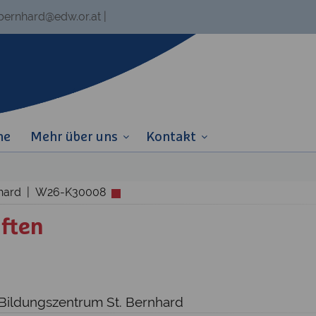
.bernhard@edw.or.at
|
ne
Mehr über uns
Kontakt
rnhard | W26-K30008
ften
r
 Bildungszentrum St. Bernhard