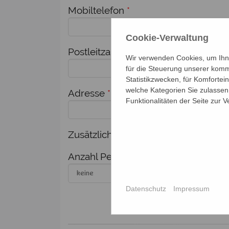
Mobiltelefon
*
Cookie-Verwaltung
Postleitzahl
*
Ort
*
Wir verwenden Cookies, um Ihne
für die Steuerung unserer komm
Statistikzwecken, für Komfortei
welche Kategorien Sie zulassen 
Adresse
*
Funktionalitäten der Seite zur 
Zusätzlich melde ich weitere Person
Anzahl Personen
Nam
Datenschutz
Impressum