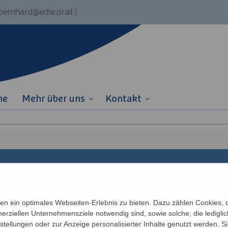
.bernhard@edw.or.at
|
ne
Mehr über uns
Kontakt
Links
Partner
n ein optimales Webseiten-Erlebnis zu bieten. Dazu zählen Cookies, di
erziellen Unternehmensziele notwendig sind, sowie solche, die ledigl
Newsletter
Katholisches Bil
n
nstellungen oder zur Anzeige personalisierter Inhalte genutzt werden. S