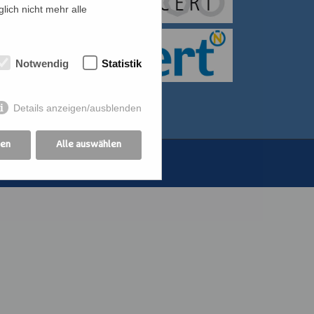
lich nicht mehr alle
itiative für Frauen
bildung der
Notwendig
Statistik
othekswerk der
Details anzeigen/ausblenden
gen
Alle auswählen