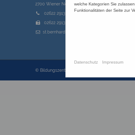
welche Kategorien Sie zulassen 
2700 Wiener Neustadt, Domplatz 1
Funktionalitäten der Seite zur 
02622 29131
02622 29131-5040
st.bernhard@edw.or.at
Datenschutz
Impressum
© Bildungszentrum St.Bernhard 2026