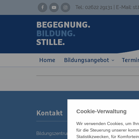
Tel.:
02622 29131
| E-Mail:
st
BEGEGNUNG.
BILDUNG.
STILLE.
Home
Bildungsangebot
Termi
Cookie-Verwaltung
Kontakt
Wir verwenden Cookies, um Ihne
für die Steuerung unserer komm
Bildungszentrum St. Bernhard der Erzdiözese Wie
Statistikzwecken, für Komfortei