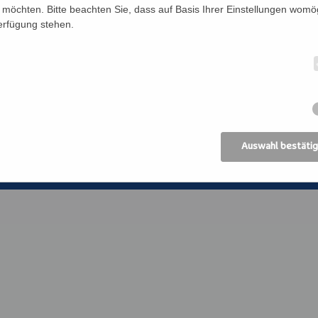
Förderverein
Bildung Regional
möchten. Bitte beachten Sie, dass auf Basis Ihrer Einstellungen womög
Verfügung stehen.
Anreise
ANIMA, Bildungsin
der Erwachsenen
Datenschutz
Erzdiözese Wien
Impressum
Kirchliches Bibli
Erzdiözese Wien
AGB
Auswahl bestäti