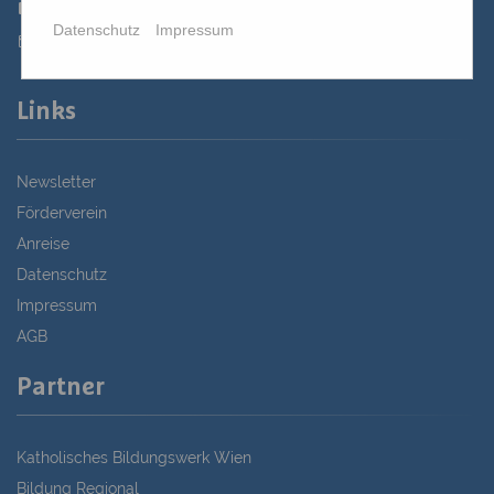
02622 29131-5040
Datenschutz
Impressum
st.bernhard@edw.or.at
Links
Newsletter
Förderverein
Anreise
Datenschutz
Impressum
AGB
Partner
Katholisches Bildungswerk Wien
Bildung Regional