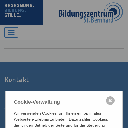
BEGEGNUNG.
BILDUNG.
STILLE.
Kontakt
Bildungszentrum St. Bernhard der Erzdiözese Wien
✖
Cookie-Verwaltung
2700 Wiener Neustadt, Domplatz 1
Wir verwenden Cookies, um Ihnen ein optimales
02622 29131
Webseiten-Erlebnis zu bieten. Dazu zählen Cookies,
02622 29131-5040
die für den Betrieb der Seite und für die Steuerung