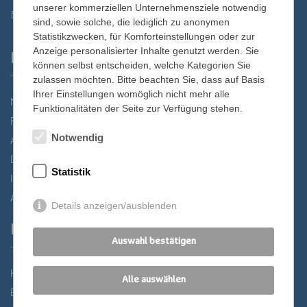
unserer kommerziellen Unternehmensziele notwendig
st.bernhard@edw.or.at
sind, sowie solche, die lediglich zu anonymen
Statistikzwecken, für Komforteinstellungen oder zur
Anzeige personalisierter Inhalte genutzt werden. Sie
Links
können selbst entscheiden, welche Kategorien Sie
zulassen möchten. Bitte beachten Sie, dass auf Basis
Ihrer Einstellungen womöglich nicht mehr alle
Newsletter
Funktionalitäten der Seite zur Verfügung stehen.
Förderverein
Notwendig
Anreise
Datenschutz
Statistik
Impressum
AGB
Details anzeigen/ausblenden
Partner
Auswahl bestätigen
Katholisches Bildungswerk Wien
Alle auswählen
Bildung Regional