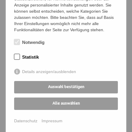
Anzeige personalisierter Inhalte genutzt werden. Sie
können selbst entscheiden, welche Kategorien Sie
zulassen möchten. Bitte beachten Sie, dass auf Basis
Ihrer Einstellungen womöglich nicht mehr alle
Bedingungen
Funktionalitäten der Seite zur Verfügung stehen.
Ich verpflichte mich, die Zahlung und
Notwendig
Kommunikation für die angemeldeten
Personen zu übernehmen
Statistik
Ich melde mich für folgende
Details anzeigen/ausblenden
Veranstaltung an:
Kursnummer
*
Auswahl bestätigen
Alle auswählen
Seminartitel
*
Datenschutz
Impressum