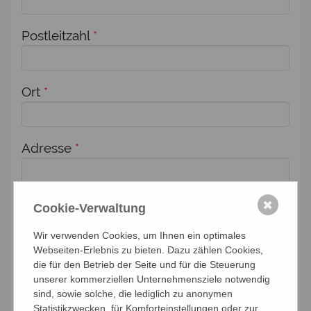
Postleitzahl
*
Ort
*
Adresse
*
Zusätzlich melde ich weitere Personen für
✖
Cookie-Verwaltung
diese Veranstaltung an:
Wir verwenden Cookies, um Ihnen ein optimales
Webseiten-Erlebnis zu bieten. Dazu zählen Cookies,
Anzahl Personen
die für den Betrieb der Seite und für die Steuerung
unserer kommerziellen Unternehmensziele notwendig
sind, sowie solche, die lediglich zu anonymen
Namen der Personen (Vor- und Nachname)
Statistikzwecken, für Komforteinstellungen oder zur