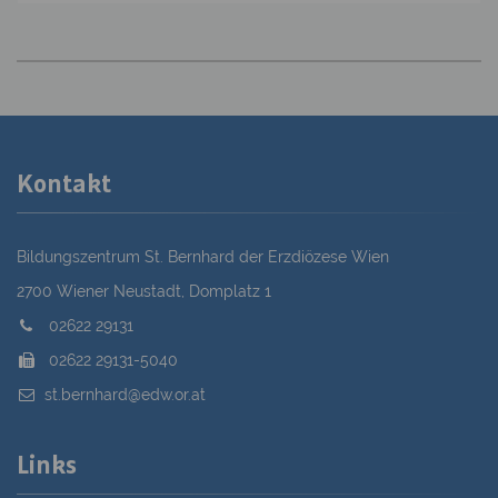
Kontakt
Bildungszentrum St. Bernhard der Erzdiözese Wien
2700 Wiener Neustadt, Domplatz 1
02622 29131
02622 29131-5040
st.bernhard@edw.or.at
Links