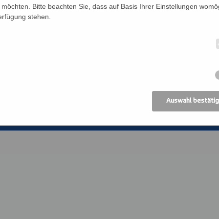
Förderverein
Bildung Regional
möchten. Bitte beachten Sie, dass auf Basis Ihrer Einstellungen womög
Verfügung stehen.
Anreise
ANIMA, Bildungsin
der Erwachsenen
Datenschutz
Erzdiözese Wien
Impressum
Kirchliches Bibli
Erzdiözese Wien
AGB
Auswahl bestäti