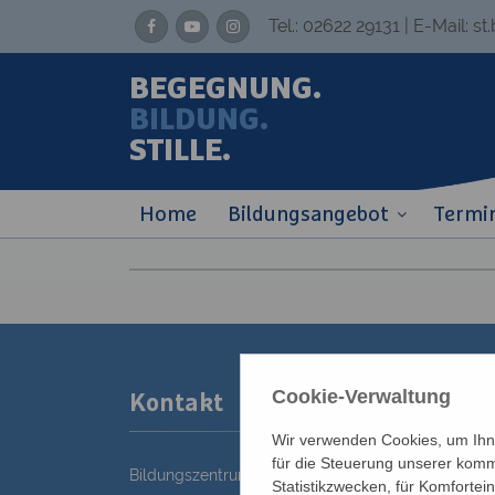
Tel.:
02622 29131
| E-Mail:
st
BEGEGNUNG.
BILDUNG.
STILLE.
Home
Bildungsangebot
Termi
Cookie-Verwaltung
Kontakt
Wir verwenden Cookies, um Ihne
für die Steuerung unserer komm
Bildungszentrum St. Bernhard der Erzdiözese Wie
Statistikzwecken, für Komfortei