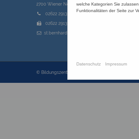
welche Kategorien Sie zulassen 
2700 Wiener Neustadt, Domplatz 1
Funktionalitäten der Seite zur 
02622 29131
02622 29131-5040
st.bernhard@edw.or.at
Datenschutz
Impressum
© Bildungszentrum St.Bernhard 2026