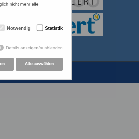
lich nicht mehr alle
itiative für Frauen
bildung der
Notwendig
Statistik
othekswerk der
Details anzeigen/ausblenden
gen
Alle auswählen