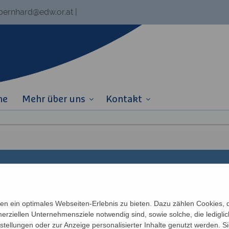
.bernhard@edw.or.at
|
ne
Mehr über uns
Kontakt
Links
Partner
n ein optimales Webseiten-Erlebnis zu bieten. Dazu zählen Cookies, di
erziellen Unternehmensziele notwendig sind, sowie solche, die ledigl
Newsletter
Katholisches Bil
n
nstellungen oder zur Anzeige personalisierter Inhalte genutzt werden. S