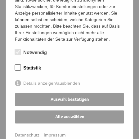
sind, sowie solche, die lediglich zu anonymen
Statistikzwecken, für Komforteinstellungen oder zur
Anzeige personalisierter Inhalte genutzt werden. Sie
Namen der Personen (Vor- und Nachname)
können selbst entscheiden, welche Kategorien Sie
zulassen möchten. Bitte beachten Sie, dass auf Basis
Ihrer Einstellungen womöglich nicht mehr alle
Funktionalitäten der Seite zur Verfügung stehen.
Bedingungen
Notwendig
Ich verpflichte mich, die Zahlung und
Kommunikation für die angemeldeten
Statistik
Personen zu übernehmen
Details anzeigen/ausblenden
Ich melde mich für folgende
Veranstaltung an:
Auswahl bestätigen
Kursnummer
*
Alle auswählen
Seminartitel
*
Datenschutz
Impressum