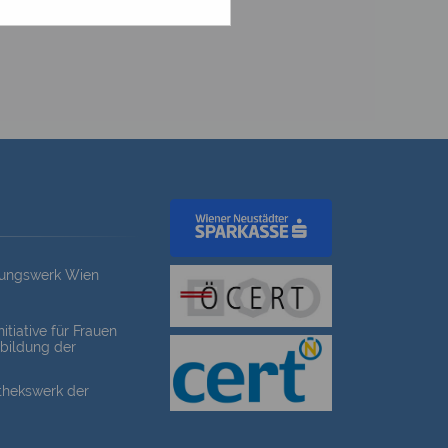
dungswerk Wien
itiative für Frauen
bildung der
othekswerk der