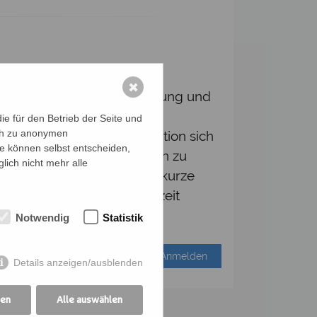
✖
keit, aber auch Körperhaltung und
 Geist zur Ruhe.
e für den Betrieb der Seite und
ich zu anonymen
e deine körperliche Kondition sich
ie können selbst entscheiden,
ine Bewegung von ihm leiten zu
lich nicht mehr alle
kung deiner Muskeln.Eine kurze
ter geeignet. Es ist jederzeit
Notwendig
Statistik
Anmelden
Details anzeigen/ausblenden
gen
Alle auswählen