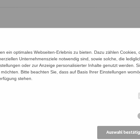
Bernhard,
st.bernhard@edw.or.at
ainieren im Einklang mit der Atmung die Beweglich
ntration auf die jeweiligen Übungen kommt auch der
n ein optimales Webseiten-Erlebnis zu bieten. Dazu zählen Cookies, di
erziellen Unternehmensziele notwendig sind, sowie solche, die ledigl
, deine innere Ruhe und dein bewusstes Atmen, sowi
nstellungen oder zur Anzeige personalisierter Inhalte genutzt werden. S
ls Anker, um ganz im Hier und Jetzt zu sein und de
möchten. Bitte beachten Sie, dass auf Basis Ihrer Einstellungen womög
auch dynamische und kräftigende Elemente zur Stär
Verfügung stehen.
 Die Yoga Stunden sind für alle Levels und jedes Al
.
Auswahl bestäti