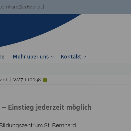
.bernhard@edw.or.at
|
ne
Mehr über uns
Kontakt
nhard | W27-L10098
 Einstieg jederzeit möglich
 Bildungszentrum St. Bernhard