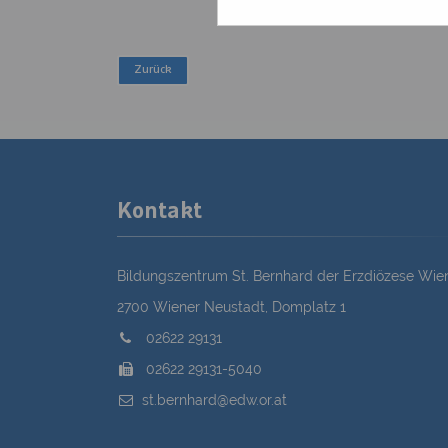
Kontakt
Bildungszentrum St. Bernhard der Erzdiözese Wie
2700 Wiener Neustadt, Domplatz 1
02622 29131
02622 29131-5040
st.bernhard@edw.or.at