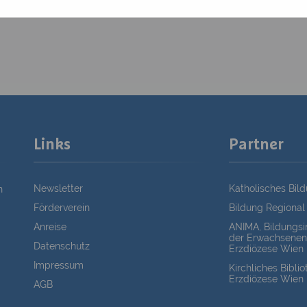
Links
Partner
Newsletter
Katholisches Bil
n
Förderverein
Bildung Regional
Anreise
ANIMA, Bildungsin
der Erwachsenen
Datenschutz
Erzdiözese Wien
Impressum
Kirchliches Bibli
Erzdiözese Wien
AGB