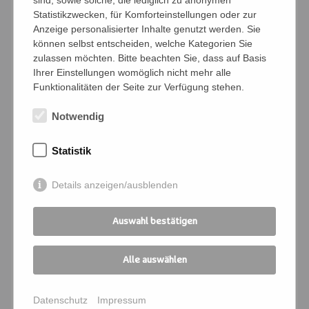
sind, sowie solche, die lediglich zu anonymen
Statistikzwecken, für Komforteinstellungen oder zur
Anzeige personalisierter Inhalte genutzt werden. Sie
Namen der Personen (Vor- und Nachname)
können selbst entscheiden, welche Kategorien Sie
zulassen möchten. Bitte beachten Sie, dass auf Basis
Ihrer Einstellungen womöglich nicht mehr alle
Funktionalitäten der Seite zur Verfügung stehen.
Bedingungen
Notwendig
Ich verpflichte mich, die Zahlung und
Kommunikation für die angemeldeten
Statistik
Personen zu übernehmen
Details anzeigen/ausblenden
Ich melde mich für folgende
Veranstaltung an:
Auswahl bestätigen
Kursnummer
*
Alle auswählen
Seminartitel
*
Datenschutz
Impressum