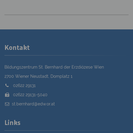
Kontakt
Bildungszentrum St. Bernhard der Erzdiözese Wien
2700 Wiener Neustadt, Domplatz 1
02622 29131
02622 29131-5040
st.bernhard@edw.or.at
Links