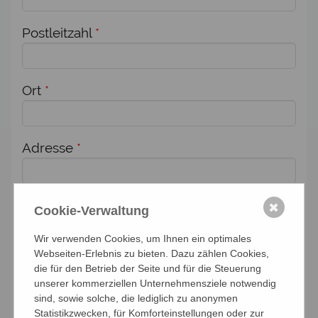
Postleitzahl
*
Ort
*
Adresse
*
Zusätzlich melde ich weitere Personen für
✖
Cookie-Verwaltung
diese Veranstaltung an:
Wir verwenden Cookies, um Ihnen ein optimales
Anzahl Personen
Webseiten-Erlebnis zu bieten. Dazu zählen Cookies,
die für den Betrieb der Seite und für die Steuerung
unserer kommerziellen Unternehmensziele notwendig
sind, sowie solche, die lediglich zu anonymen
Namen der Personen (Vor- und Nachname)
Statistikzwecken, für Komforteinstellungen oder zur