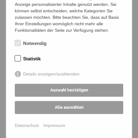
Anzeige personalisierter Inhalte genutzt werden. Sie
können selbst entscheiden, welche Kategorien Sie
zulassen möchten. Bitte beachten Sie, dass auf Basis
Ihrer Einstellungen womöglich nicht mehr alle
Bedingungen
Funktionalitäten der Seite zur Verfügung stehen.
Ich verpflichte mich, die Zahlung und
Notwendig
Kommunikation für die angemeldeten
Personen zu übernehmen
Statistik
Ich melde mich für folgende
Details anzeigen/ausblenden
Veranstaltung an:
Kursnummer
*
Auswahl bestätigen
Alle auswählen
Seminartitel
*
Datenschutz
Impressum
Kursort
*