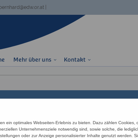
.bernhard@edw.or.at
|
ne
Mehr über uns
Kontakt
Links
Partner
n ein optimales Webseiten-Erlebnis zu bieten. Dazu zählen Cookies, di
erziellen Unternehmensziele notwendig sind, sowie solche, die ledigl
Newsletter
Katholisches Bil
n
nstellungen oder zur Anzeige personalisierter Inhalte genutzt werden. S