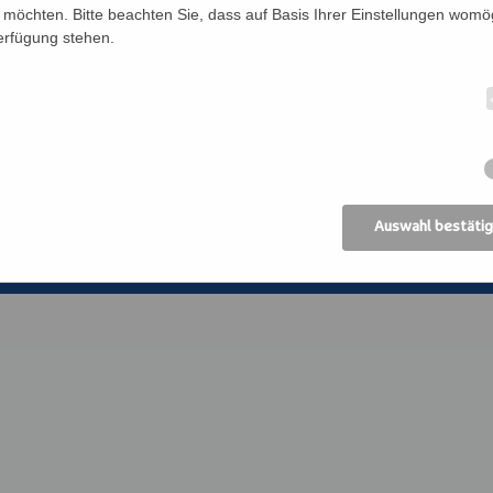
Förderverein
Bildung Regional
möchten. Bitte beachten Sie, dass auf Basis Ihrer Einstellungen womög
Verfügung stehen.
Anreise
ANIMA, Bildungsin
der Erwachsenen
Datenschutz
Erzdiözese Wien
Impressum
Kirchliches Bibli
Erzdiözese Wien
AGB
Auswahl bestäti