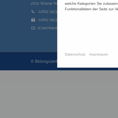
welche Kategorien Sie zulassen 
2700 Wiener Neustadt, Domplatz 1
Funktionalitäten der Seite zur 
02622 29131
02622 29131-5040
st.bernhard@edw.or.at
Datenschutz
Impressum
© Bildungszentrum St.Bernhard 2026