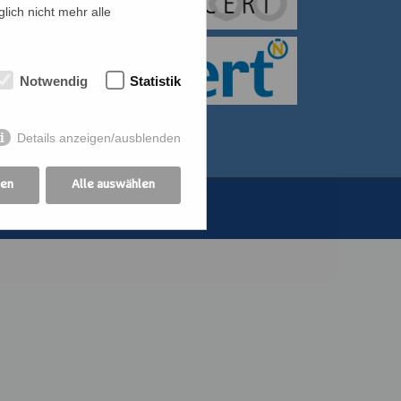
lich nicht mehr alle
itiative für Frauen
bildung der
Notwendig
Statistik
othekswerk der
Details anzeigen/ausblenden
gen
Alle auswählen