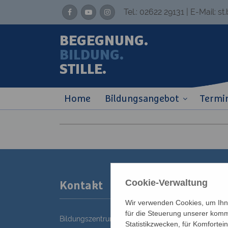
Tel.:
02622 29131
| E-Mail:
st
BEGEGNUNG.
BILDUNG.
STILLE.
Home
Bildungsangebot
Termi
Cookie-Verwaltung
Kontakt
Wir verwenden Cookies, um Ihne
für die Steuerung unserer komm
Bildungszentrum St. Bernhard der Erzdiözese Wie
Statistikzwecken, für Komfortei