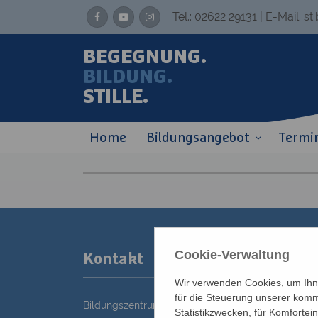
Tel.:
02622 29131
| E-Mail:
st
BEGEGNUNG.
BILDUNG.
STILLE.
Home
Bildungsangebot
Termi
Cookie-Verwaltung
Kontakt
Wir verwenden Cookies, um Ihne
für die Steuerung unserer komm
Bildungszentrum St. Bernhard der Erzdiözese Wie
Statistikzwecken, für Komfortei