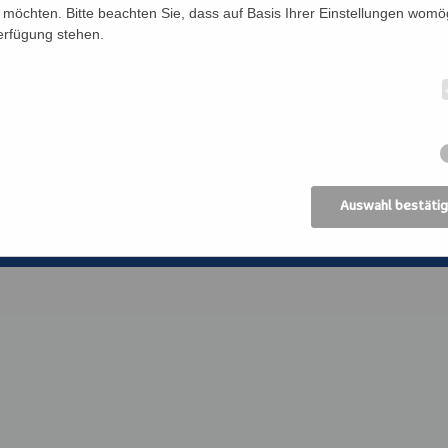
Förderverein
Bildung Regional
möchten. Bitte beachten Sie, dass auf Basis Ihrer Einstellungen womög
Verfügung stehen.
Anreise
ANIMA, Bildungsin
der Erwachsenen
Datenschutz
Erzdiözese Wien
Impressum
Kirchliches Bibli
Erzdiözese Wien
AGB
Auswahl bestäti