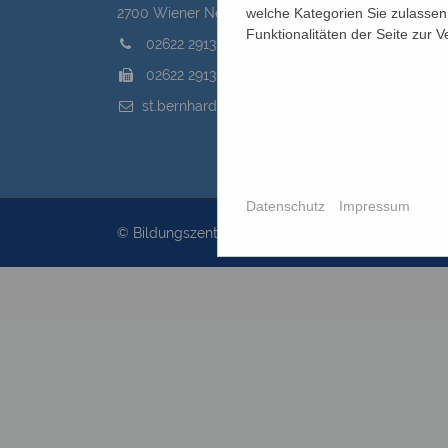
welche Kategorien Sie zulassen 
2700 Wiener Neustadt, Domplatz 1
Funktionalitäten der Seite zur 
02622 29131
02622 29131-5040
st.bernhard@edw.or.at
Datenschutz
Impressum
© Bildungszentrum St.Bernhard 2026