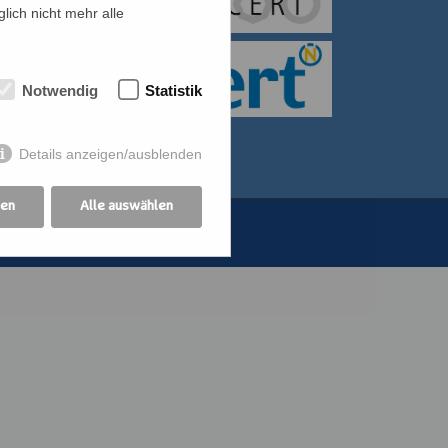
lich nicht mehr alle
itiative für Frauen
bildung der
Notwendig
Statistik
othekswerk der
Details anzeigen/ausblenden
gen
Alle auswählen