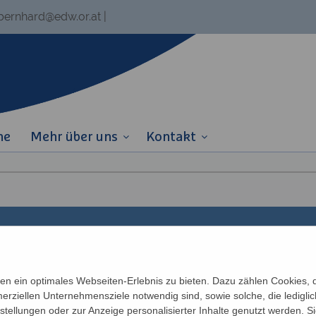
.bernhard@edw.or.at
|
ne
Mehr über uns
Kontakt
Links
Partner
n ein optimales Webseiten-Erlebnis zu bieten. Dazu zählen Cookies, di
erziellen Unternehmensziele notwendig sind, sowie solche, die ledigl
Newsletter
Katholisches Bil
n
nstellungen oder zur Anzeige personalisierter Inhalte genutzt werden. S