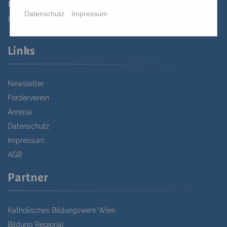
02622 29131-5040
Datenschutz
Impressum
st.bernhard@edw.or.at
Links
Newsletter
Förderverein
Anreise
Datenschutz
Impressum
AGB
Partner
Katholisches Bildungswerk Wien
Bildung Regional