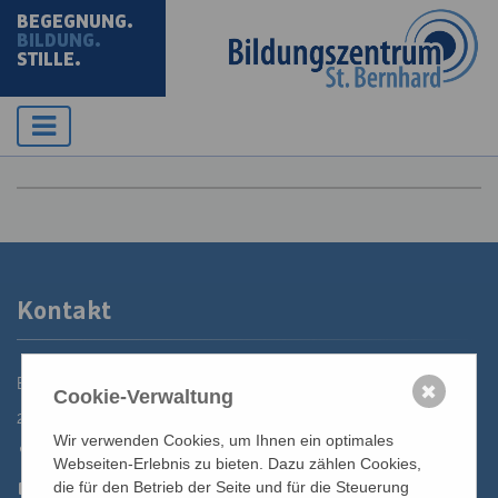
BEGEGNUNG.
BILDUNG.
STILLE.
Kontakt
Bildungszentrum St. Bernhard der Erzdiözese Wien
✖
Cookie-Verwaltung
2700 Wiener Neustadt, Domplatz 1
Wir verwenden Cookies, um Ihnen ein optimales
02622 29131
Webseiten-Erlebnis zu bieten. Dazu zählen Cookies,
02622 29131-5040
die für den Betrieb der Seite und für die Steuerung