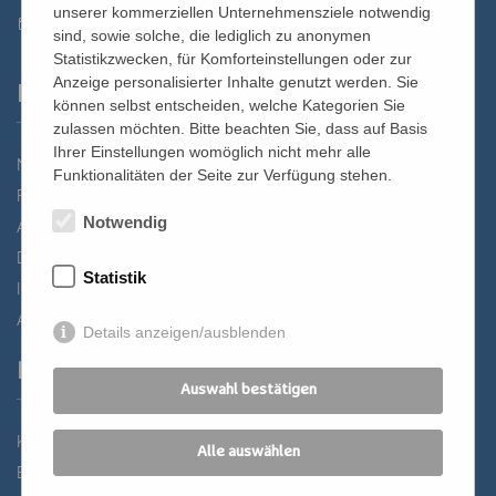
unserer kommerziellen Unternehmensziele notwendig
st.bernhard@edw.or.at
sind, sowie solche, die lediglich zu anonymen
Statistikzwecken, für Komforteinstellungen oder zur
Anzeige personalisierter Inhalte genutzt werden. Sie
Links
können selbst entscheiden, welche Kategorien Sie
zulassen möchten. Bitte beachten Sie, dass auf Basis
Ihrer Einstellungen womöglich nicht mehr alle
Newsletter
Funktionalitäten der Seite zur Verfügung stehen.
Förderverein
Notwendig
Anreise
Datenschutz
Statistik
Impressum
AGB
Details anzeigen/ausblenden
Partner
Auswahl bestätigen
Katholisches Bildungswerk Wien
Alle auswählen
Bildung Regional