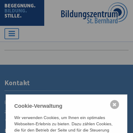
BEGEGNUNG.
BILDUNG.
STILLE.
Kontakt
Bildungszentrum St. Bernhard der Erzdiözese Wien
✖
Cookie-Verwaltung
2700 Wiener Neustadt, Domplatz 1
Wir verwenden Cookies, um Ihnen ein optimales
02622 29131
Webseiten-Erlebnis zu bieten. Dazu zählen Cookies,
02622 29131-5040
die für den Betrieb der Seite und für die Steuerung