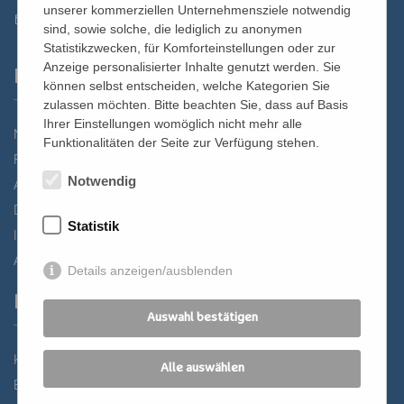
unserer kommerziellen Unternehmensziele notwendig
st.bernhard@edw.or.at
sind, sowie solche, die lediglich zu anonymen
Statistikzwecken, für Komforteinstellungen oder zur
Anzeige personalisierter Inhalte genutzt werden. Sie
Links
können selbst entscheiden, welche Kategorien Sie
zulassen möchten. Bitte beachten Sie, dass auf Basis
Ihrer Einstellungen womöglich nicht mehr alle
Newsletter
Funktionalitäten der Seite zur Verfügung stehen.
Förderverein
Notwendig
Anreise
Datenschutz
Statistik
Impressum
AGB
Details anzeigen/ausblenden
Partner
Auswahl bestätigen
Katholisches Bildungswerk Wien
Alle auswählen
Bildung Regional