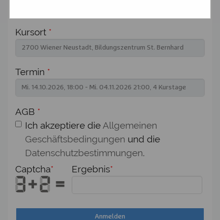
Kursort
*
Termin
*
AGB
*
Ich akzeptiere die
Allgemeinen
Geschäftsbedingungen
und die
Datenschutzbestimmungen
.
Captcha
*
Ergebnis
*