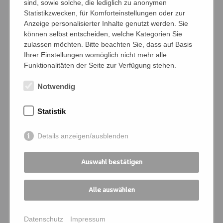
sind, sowie solche, die lediglich zu anonymen
Statistikzwecken, für Komforteinstellungen oder zur
Anzeige personalisierter Inhalte genutzt werden. Sie
Namen der Personen (Vor- und Nachname)
können selbst entscheiden, welche Kategorien Sie
zulassen möchten. Bitte beachten Sie, dass auf Basis
Ihrer Einstellungen womöglich nicht mehr alle
Funktionalitäten der Seite zur Verfügung stehen.
Bedingungen
Notwendig
Ich verpflichte mich, die Zahlung und
Kommunikation für die angemeldeten
Statistik
Personen zu übernehmen
Details anzeigen/ausblenden
Ich melde mich für folgende
Veranstaltung an:
Auswahl bestätigen
Kursnummer
*
Alle auswählen
Seminartitel
*
Datenschutz
Impressum