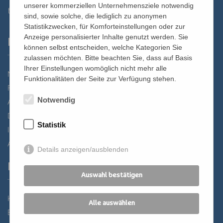
unserer kommerziellen Unternehmensziele notwendig
st.bernhard@edw.or.at
sind, sowie solche, die lediglich zu anonymen
Statistikzwecken, für Komforteinstellungen oder zur
Anzeige personalisierter Inhalte genutzt werden. Sie
Links
können selbst entscheiden, welche Kategorien Sie
zulassen möchten. Bitte beachten Sie, dass auf Basis
Ihrer Einstellungen womöglich nicht mehr alle
Newsletter
Funktionalitäten der Seite zur Verfügung stehen.
Förderverein
Notwendig
Anreise
Datenschutz
Statistik
Impressum
AGB
Details anzeigen/ausblenden
Partner
Auswahl bestätigen
Katholisches Bildungswerk Wien
Alle auswählen
Bildung Regional