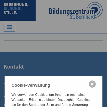
BEGEGNUNG.
BILDUNG.
STILLE.
Kontakt
Bildungszentrum St. Bernhard der Erzdiözese Wien
✖
Cookie-Verwaltung
2700 Wiener Neustadt, Domplatz 1
Wir verwenden Cookies, um Ihnen ein optimales
02622 29131
Webseiten-Erlebnis zu bieten. Dazu zählen Cookies,
02622 29131-5040
die für den Betrieb der Seite und für die Steuerung