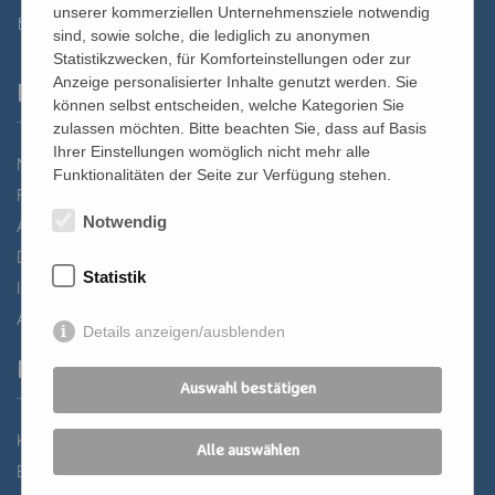
unserer kommerziellen Unternehmensziele notwendig
st.bernhard@edw.or.at
sind, sowie solche, die lediglich zu anonymen
Statistikzwecken, für Komforteinstellungen oder zur
Anzeige personalisierter Inhalte genutzt werden. Sie
Links
können selbst entscheiden, welche Kategorien Sie
zulassen möchten. Bitte beachten Sie, dass auf Basis
Ihrer Einstellungen womöglich nicht mehr alle
Newsletter
Funktionalitäten der Seite zur Verfügung stehen.
Förderverein
Notwendig
Anreise
Datenschutz
Statistik
Impressum
AGB
Details anzeigen/ausblenden
Partner
Auswahl bestätigen
Katholisches Bildungswerk Wien
Alle auswählen
Bildung Regional