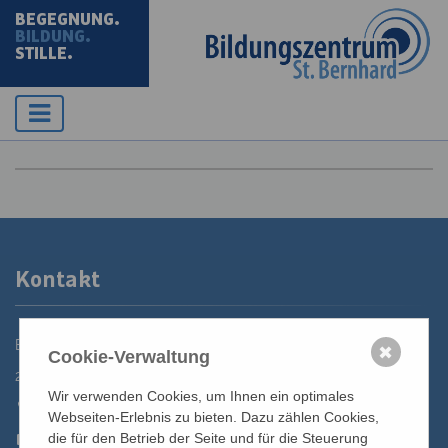
BEGEGNUNG.
BILDUNG.
STILLE.
Kontakt
Bildungszentrum St. Bernhard der Erzdiözese Wien
✖
Cookie-Verwaltung
2700 Wiener Neustadt, Domplatz 1
Wir verwenden Cookies, um Ihnen ein optimales
02622 29131
Webseiten-Erlebnis zu bieten. Dazu zählen Cookies,
02622 29131-5040
die für den Betrieb der Seite und für die Steuerung