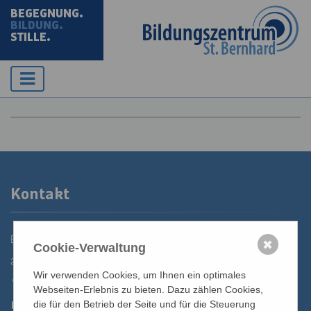
BEGEGNUNG.
BILDUNG.
STILLE.
Kontakt
Bildungszentrum St. Bernhard der Erzdiözese Wien
✖
Cookie-Verwaltung
2700 Wiener Neustadt, Domplatz 1
Wir verwenden Cookies, um Ihnen ein optimales
02622 29131
Webseiten-Erlebnis zu bieten. Dazu zählen Cookies,
02622 29131-5040
die für den Betrieb der Seite und für die Steuerung