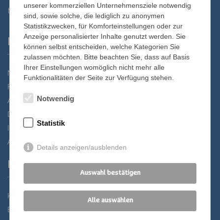
unserer kommerziellen Unternehmensziele notwendig
st.bernhard@edw.or.at
sind, sowie solche, die lediglich zu anonymen
Statistikzwecken, für Komforteinstellungen oder zur
Anzeige personalisierter Inhalte genutzt werden. Sie
Links
können selbst entscheiden, welche Kategorien Sie
zulassen möchten. Bitte beachten Sie, dass auf Basis
Ihrer Einstellungen womöglich nicht mehr alle
Newsletter
Funktionalitäten der Seite zur Verfügung stehen.
Förderverein
Notwendig
Anreise
Datenschutz
Statistik
Impressum
AGB
Details anzeigen/ausblenden
Partner
Auswahl bestätigen
Katholisches Bildungswerk Wien
Alle auswählen
Bildung Regional