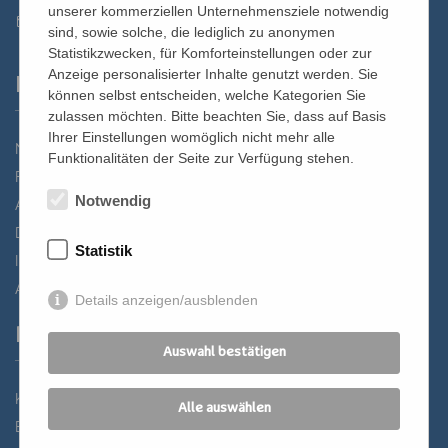
unserer kommerziellen Unternehmensziele notwendig
st.bernhard@edw.or.at
sind, sowie solche, die lediglich zu anonymen
Statistikzwecken, für Komforteinstellungen oder zur
Anzeige personalisierter Inhalte genutzt werden. Sie
Links
können selbst entscheiden, welche Kategorien Sie
zulassen möchten. Bitte beachten Sie, dass auf Basis
Ihrer Einstellungen womöglich nicht mehr alle
Newsletter
Funktionalitäten der Seite zur Verfügung stehen.
Förderverein
Notwendig
Anreise
Datenschutz
Statistik
Impressum
AGB
Details anzeigen/ausblenden
Partner
Auswahl bestätigen
Katholisches Bildungswerk Wien
Alle auswählen
Bildung Regional