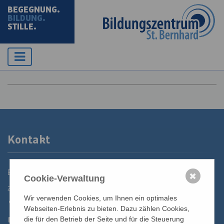
BEGEGNUNG.
BILDUNG.
STILLE.
Kontakt
Bildungszentrum St. Bernhard der Erzdiözese Wien
✖
Cookie-Verwaltung
2700 Wiener Neustadt, Domplatz 1
Wir verwenden Cookies, um Ihnen ein optimales
02622 29131
Webseiten-Erlebnis zu bieten. Dazu zählen Cookies,
02622 29131-5040
die für den Betrieb der Seite und für die Steuerung