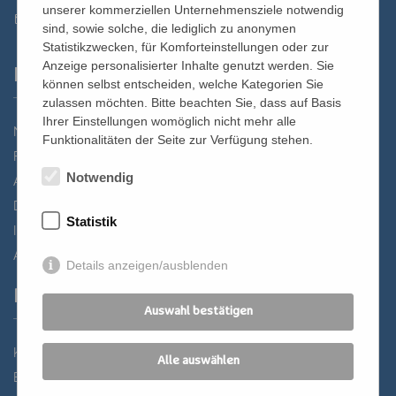
unserer kommerziellen Unternehmensziele notwendig
st.bernhard@edw.or.at
sind, sowie solche, die lediglich zu anonymen
Statistikzwecken, für Komforteinstellungen oder zur
Anzeige personalisierter Inhalte genutzt werden. Sie
Links
können selbst entscheiden, welche Kategorien Sie
zulassen möchten. Bitte beachten Sie, dass auf Basis
Ihrer Einstellungen womöglich nicht mehr alle
Newsletter
Funktionalitäten der Seite zur Verfügung stehen.
Förderverein
Notwendig
Anreise
Datenschutz
Statistik
Impressum
AGB
Details anzeigen/ausblenden
Partner
Auswahl bestätigen
Katholisches Bildungswerk Wien
Alle auswählen
Bildung Regional