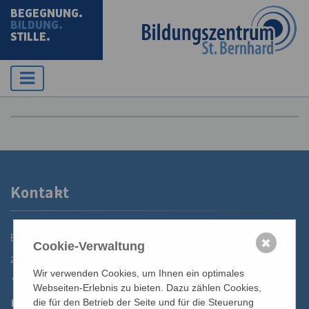
BEGEGNUNG.
BILDUNG.
STILLE.
Kontakt
Bildungszentrum St. Bernhard der Erzdiözese Wien
✖
Cookie-Verwaltung
2700 Wiener Neustadt, Domplatz 1
Wir verwenden Cookies, um Ihnen ein optimales
02622 29131
Webseiten-Erlebnis zu bieten. Dazu zählen Cookies,
02622 29131-5040
die für den Betrieb der Seite und für die Steuerung