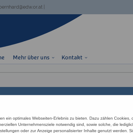
.bernhard@edw.or.at
|
ne
Mehr über uns
Kontakt
Links
Partner
n ein optimales Webseiten-Erlebnis zu bieten. Dazu zählen Cookies, di
erziellen Unternehmensziele notwendig sind, sowie solche, die ledigl
Newsletter
Katholisches Bil
n
nstellungen oder zur Anzeige personalisierter Inhalte genutzt werden. S