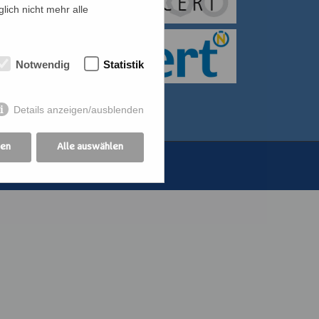
lich nicht mehr alle
itiative für Frauen
bildung der
Notwendig
Statistik
othekswerk der
Details anzeigen/ausblenden
gen
Alle auswählen