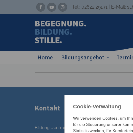
Tel.:
02622 29131
| E-Mail:
st
BEGEGNUNG.
BILDUNG.
STILLE.
Home
Bildungsangebot
Termi
Cookie-Verwaltung
Kontakt
Wir verwenden Cookies, um Ihne
für die Steuerung unserer komm
Bildungszentrum St. Bernhard der Erzdiözese Wie
Statistikzwecken, für Komfortei