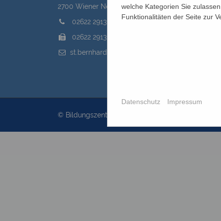
welche Kategorien Sie zulassen 
2700 Wiener Neustadt, Domplatz 1
Funktionalitäten der Seite zur 
02622 29131
02622 29131-5040
st.bernhard@edw.or.at
Datenschutz
Impressum
© Bildungszentrum St.Bernhard 2026