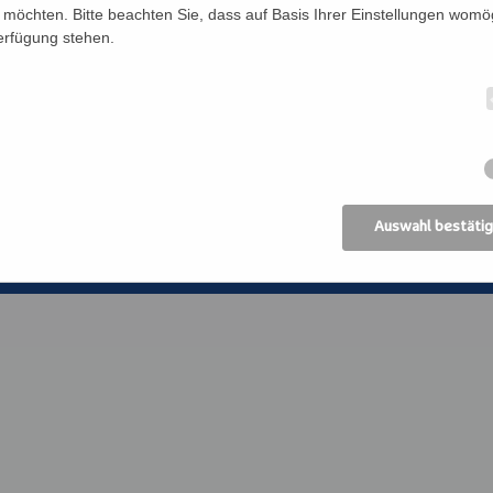
Förderverein
Bildung Regional
möchten. Bitte beachten Sie, dass auf Basis Ihrer Einstellungen womög
Verfügung stehen.
Anreise
ANIMA, Bildungsin
der Erwachsenen
Datenschutz
Erzdiözese Wien
Impressum
Kirchliches Bibli
Erzdiözese Wien
AGB
Auswahl bestäti