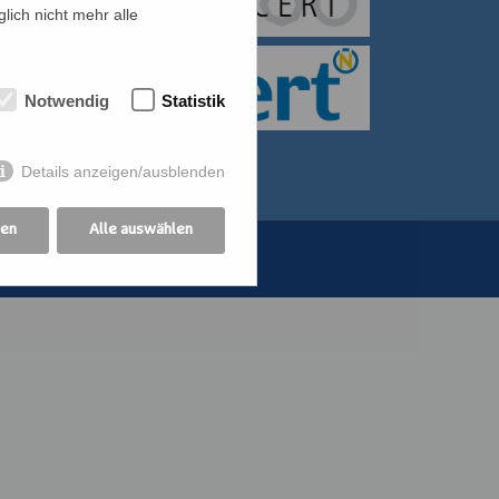
lich nicht mehr alle
itiative für Frauen
bildung der
Notwendig
Statistik
othekswerk der
Details anzeigen/ausblenden
gen
Alle auswählen