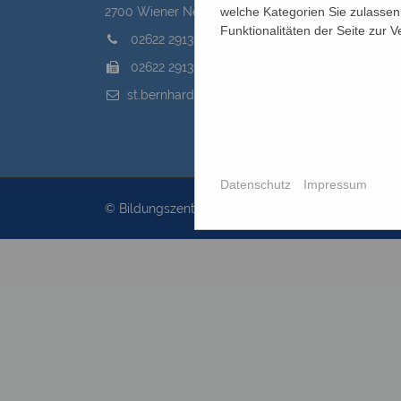
welche Kategorien Sie zulassen 
2700 Wiener Neustadt, Domplatz 1
Funktionalitäten der Seite zur 
02622 29131
02622 29131-5040
st.bernhard@edw.or.at
Datenschutz
Impressum
© Bildungszentrum St.Bernhard 2026