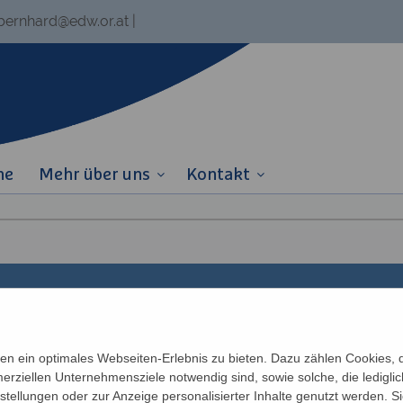
.bernhard@edw.or.at
|
ne
Mehr über uns
Kontakt
Links
Partner
n ein optimales Webseiten-Erlebnis zu bieten. Dazu zählen Cookies, di
erziellen Unternehmensziele notwendig sind, sowie solche, die ledigl
Newsletter
Katholisches Bil
n
nstellungen oder zur Anzeige personalisierter Inhalte genutzt werden. S