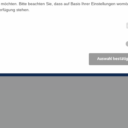
Förderverein
Bildung Regional
möchten. Bitte beachten Sie, dass auf Basis Ihrer Einstellungen womög
Verfügung stehen.
Anreise
ANIMA, Bildungsin
der Erwachsenen
Datenschutz
Erzdiözese Wien
Impressum
Kirchliches Bibli
Erzdiözese Wien
AGB
Auswahl bestäti