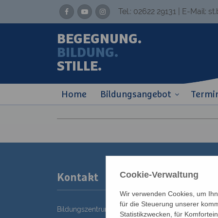
Tel.:
02622 29131
| E-Mail:
st
BEGEGNUNG.
BILDUNG.
STILLE.
Home
Bildungsangebot
Termi
Cookie-Verwaltung
Kontakt
Wir verwenden Cookies, um Ihne
für die Steuerung unserer komm
Bildungszentrum St. Bernhard der Erzdiözese Wie
Statistikzwecken, für Komfortei