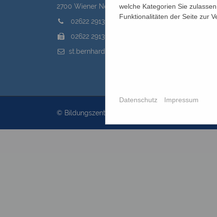
welche Kategorien Sie zulassen 
2700 Wiener Neustadt, Domplatz 1
Funktionalitäten der Seite zur 
02622 29131
02622 29131-5040
st.bernhard@edw.or.at
Datenschutz
Impressum
© Bildungszentrum St.Bernhard 2026