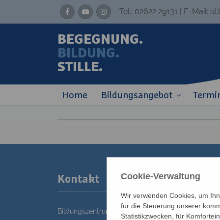
Tel.:
02622 29131
| E-Mail:
st
BEGEGNUNG.
BILDUNG.
STILLE.
Home
Bildungsangebot
Termi
Cookie-Verwaltung
Kontakt
Wir verwenden Cookies, um Ihne
für die Steuerung unserer komm
Bildungszentrum St. Bernhard der Erzdiözese Wie
Statistikzwecken, für Komfortei