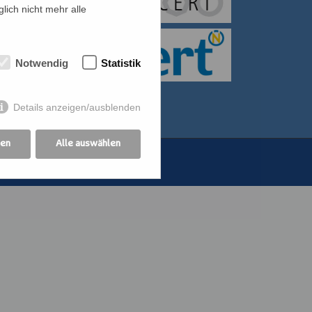
lich nicht mehr alle
itiative für Frauen
bildung der
Notwendig
Statistik
othekswerk der
Details anzeigen/ausblenden
gen
Alle auswählen