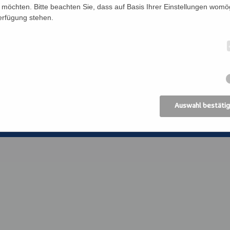
Förderverein
Bildung Regional
möchten. Bitte beachten Sie, dass auf Basis Ihrer Einstellungen womög
Verfügung stehen.
Anreise
ANIMA, Bildungsin
der Erwachsenen
Datenschutz
Erzdiözese Wien
Impressum
Kirchliches Bibli
Erzdiözese Wien
AGB
Auswahl bestäti