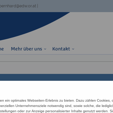
.bernhard@edw.or.at
|
ne
Mehr über uns
Kontakt
Links
Partner
n ein optimales Webseiten-Erlebnis zu bieten. Dazu zählen Cookies, di
erziellen Unternehmensziele notwendig sind, sowie solche, die ledigl
Newsletter
Katholisches Bil
n
nstellungen oder zur Anzeige personalisierter Inhalte genutzt werden. S