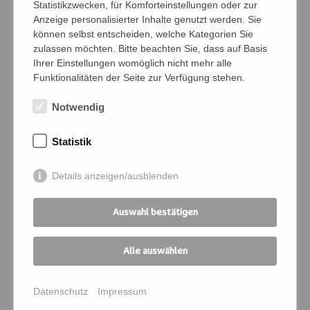
Statistikzwecken, für Komforteinstellungen oder zur
Namen der Personen (Vor- und Nachname)
Anzeige personalisierter Inhalte genutzt werden. Sie
können selbst entscheiden, welche Kategorien Sie
zulassen möchten. Bitte beachten Sie, dass auf Basis
Ihrer Einstellungen womöglich nicht mehr alle
Funktionalitäten der Seite zur Verfügung stehen.
Bedingungen
Ich verpflichte mich, die Zahlung und
Notwendig
Kommunikation für die angemeldeten
Personen zu übernehmen
Statistik
Ich melde mich für folgende
Details anzeigen/ausblenden
Veranstaltung an:
Auswahl bestätigen
Kursnummer
*
Alle auswählen
Seminartitel
*
Datenschutz
Impressum