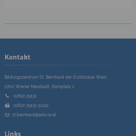
Kontakt
Bildungszentrum St. Bernhard der Erzdiözese Wien
2700 Wiener Neustadt, Domplatz 1
02622 29131
02622 29131-5040
st.bernhard@edw.or.at
Links