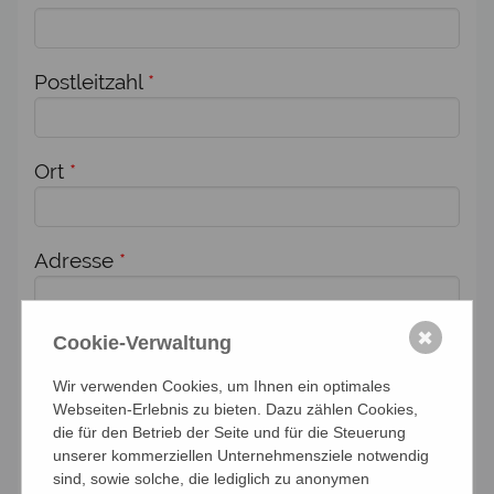
Postleitzahl
*
Ort
*
Adresse
*
✖
Cookie-Verwaltung
Zusätzlich melde ich weitere Personen für
diese Veranstaltung an:
Wir verwenden Cookies, um Ihnen ein optimales
Webseiten-Erlebnis zu bieten. Dazu zählen Cookies,
Anzahl Personen
die für den Betrieb der Seite und für die Steuerung
unserer kommerziellen Unternehmensziele notwendig
sind, sowie solche, die lediglich zu anonymen