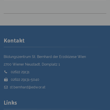
Kontakt
Bildungszentrum St. Bernhard der Erzdiözese Wien
2700 Wiener Neustadt, Domplatz 1
02622 29131
02622 29131-5040
st.bernhard@edw.or.at
Links