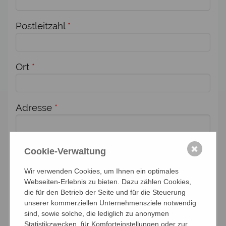
Postleitzahl
*
Ort
*
Adresse
*
Zusätzlich melde ich weitere Personen für
✖
Cookie-Verwaltung
diese Veranstaltung an:
Wir verwenden Cookies, um Ihnen ein optimales
Webseiten-Erlebnis zu bieten. Dazu zählen Cookies,
Anzahl Personen
die für den Betrieb der Seite und für die Steuerung
unserer kommerziellen Unternehmensziele notwendig
sind, sowie solche, die lediglich zu anonymen
Namen der Personen (Vor- und Nachname)
Statistikzwecken, für Komforteinstellungen oder zur