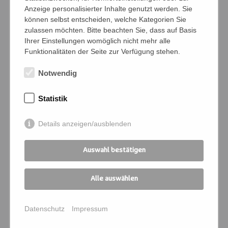
Anzeige personalisierter Inhalte genutzt werden. Sie
können selbst entscheiden, welche Kategorien Sie
zulassen möchten. Bitte beachten Sie, dass auf Basis
Ihrer Einstellungen womöglich nicht mehr alle
Bedingungen
Funktionalitäten der Seite zur Verfügung stehen.
Ich verpflichte mich, die Zahlung und
Notwendig
Kommunikation für die angemeldeten
Personen zu übernehmen
Statistik
Ich melde mich für folgende
Details anzeigen/ausblenden
Veranstaltung an:
Kursnummer
*
Auswahl bestätigen
Alle auswählen
Seminartitel
*
Datenschutz
Impressum