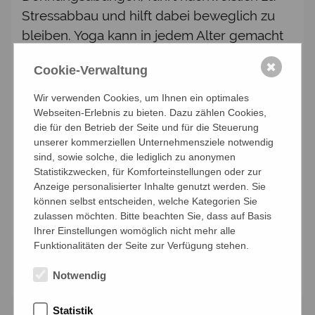
Stressabbau und hilft dabei beweglich zu
bleiben. Yoga kann in jedem Alter gemacht
werden, auch von Menschen ab 50+. Keine
✖
Cookie-Verwaltung
Vorkenntnisse erforderlich, perfekt für
Anfänger, aber auch für Interessierte mit
Wir verwenden Cookies, um Ihnen ein optimales
Vorkenntnissen.
Webseiten-Erlebnis zu bieten. Dazu zählen Cookies,
die für den Betrieb der Seite und für die Steuerung
Termin: jeden Mittwoch von 09:00 Uhr –
unserer kommerziellen Unternehmensziele notwendig
sind, sowie solche, die lediglich zu anonymen
10:00 Uhr Einstieg jederzeit möglich
Statistikzwecken, für Komforteinstellungen oder zur
TEILNAHMEBEITRAG: 10er Block: € 90,--/
Anzeige personalisierter Inhalte genutzt werden. Sie
für Mitglieder bzw. €100,--/ für Gäste
können selbst entscheiden, welche Kategorien Sie
zulassen möchten. Bitte beachten Sie, dass auf Basis
Leitung: Hannelore Blutaumüller
Ihrer Einstellungen womöglich nicht mehr alle
Funktionalitäten der Seite zur Verfügung stehen.
Anmelden
Notwendig
Statistik