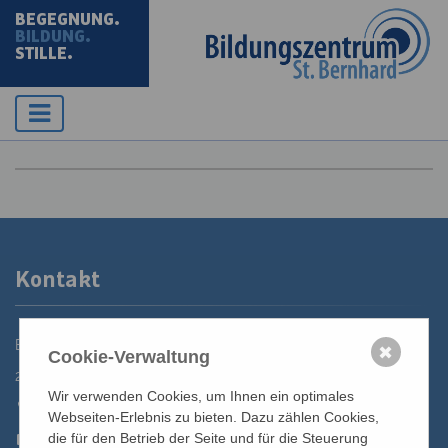
BEGEGNUNG.
BILDUNG.
STILLE.
Kontakt
Bildungszentrum St. Bernhard der Erzdiözese Wien
✖
Cookie-Verwaltung
2700 Wiener Neustadt, Domplatz 1
Wir verwenden Cookies, um Ihnen ein optimales
02622 29131
Webseiten-Erlebnis zu bieten. Dazu zählen Cookies,
02622 29131-5040
die für den Betrieb der Seite und für die Steuerung