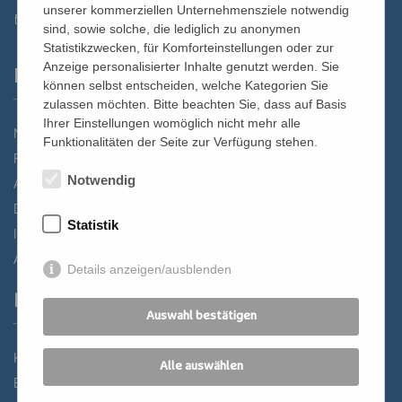
unserer kommerziellen Unternehmensziele notwendig
st.bernhard@edw.or.at
sind, sowie solche, die lediglich zu anonymen
Statistikzwecken, für Komforteinstellungen oder zur
Anzeige personalisierter Inhalte genutzt werden. Sie
Links
können selbst entscheiden, welche Kategorien Sie
zulassen möchten. Bitte beachten Sie, dass auf Basis
Ihrer Einstellungen womöglich nicht mehr alle
Newsletter
Funktionalitäten der Seite zur Verfügung stehen.
Förderverein
Notwendig
Anreise
Datenschutz
Statistik
Impressum
AGB
Details anzeigen/ausblenden
Partner
Auswahl bestätigen
Katholisches Bildungswerk Wien
Alle auswählen
Bildung Regional