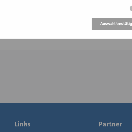
st jederzeit möglich, in die Gruppe einzusteigen. TE
- / € 10,- mit St. Bernhard_CARD
Auswahl bestäti
Links
Partner