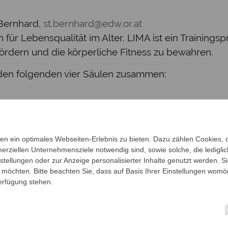
Bernhard,
st.bernhard@edw.or.at
 für Lebensqualität im Alter. LIMA ist ein Training
zu fördern und die körperliche Fitness zu bewahren.
s den folgenden vier Säulen zusammen:
n ein optimales Webseiten-Erlebnis zu bieten. Dazu zählen Cookies, di
erziellen Unternehmensziele notwendig sind, sowie solche, die ledigl
nstellungen oder zur Anzeige personalisierter Inhalte genutzt werden. S
möchten. Bitte beachten Sie, dass auf Basis Ihrer Einstellungen womög
Verfügung stehen.
um ein ganzheitliches Aktivieren des Körpers. Es gi
tration und die Merkfähigkeit. Mit Hilfe von Beweg
sdauer. Wir setzen uns mit Fragen rund um das Ält
n aus und beschäftigen uns mit Sinn- und Glauben