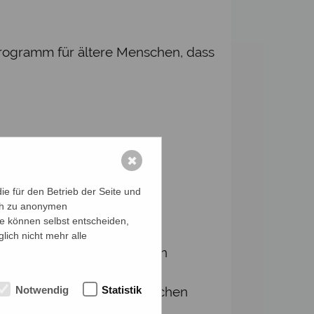
sprogramm für ältere Menschen, dass
✖
e für den Betrieb der Seite und
ich zu anonymen
ie können selbst entscheiden,
lich nicht mehr alle
bt Tipps und Übungen für ein
ungsübungen trainieren wir
Notwendig
Statistik
erwerden auseinander, tauschen
sfragen.