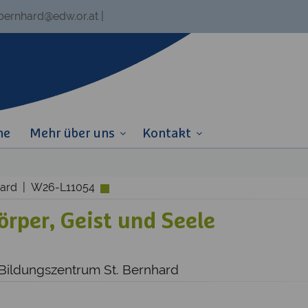
.bernhard@edw.or.at
|
ne
Mehr über uns
Kontakt
nhard | W26-L11054
rper, Geist und Seele
 Bildungszentrum St. Bernhard