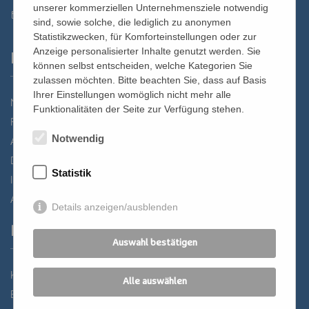
unserer kommerziellen Unternehmensziele notwendig
st.bernhard@edw.or.at
sind, sowie solche, die lediglich zu anonymen
Statistikzwecken, für Komforteinstellungen oder zur
Anzeige personalisierter Inhalte genutzt werden. Sie
Links
können selbst entscheiden, welche Kategorien Sie
zulassen möchten. Bitte beachten Sie, dass auf Basis
Ihrer Einstellungen womöglich nicht mehr alle
Newsletter
Funktionalitäten der Seite zur Verfügung stehen.
Förderverein
Notwendig
Anreise
Datenschutz
Statistik
Impressum
AGB
Details anzeigen/ausblenden
Partner
Auswahl bestätigen
Katholisches Bildungswerk Wien
Alle auswählen
Bildung Regional