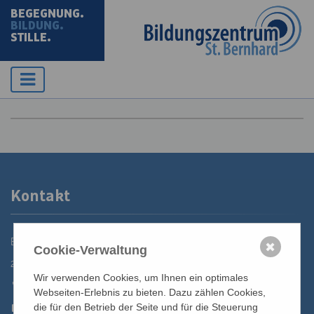
BEGEGNUNG.
BILDUNG.
STILLE.
Kontakt
Bildungszentrum St. Bernhard der Erzdiözese Wien
✖
Cookie-Verwaltung
2700 Wiener Neustadt, Domplatz 1
Wir verwenden Cookies, um Ihnen ein optimales
02622 29131
Webseiten-Erlebnis zu bieten. Dazu zählen Cookies,
02622 29131-5040
die für den Betrieb der Seite und für die Steuerung