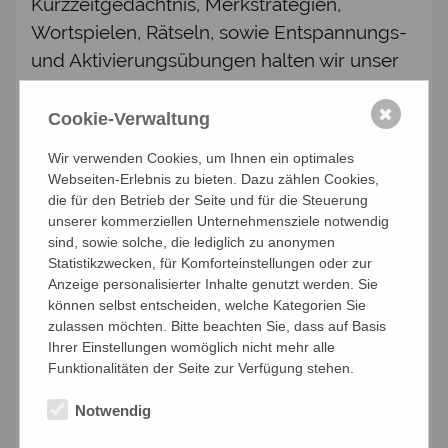
Kurzzeitgedächtnis, Merkstrategien,
Wortspielen, Rätseln, sowie Entspannungs-
und Aktivierungsübungen halten wir unser
Gedächtnis in Schwung. Außerdem gibt es
immer wieder interessante Inputs zu
✖
Cookie-Verwaltung
verschiedenen Themen und wir genießen
Wir verwenden Cookies, um Ihnen ein optimales
fröhliche und besinnliche Texte, die das
Webseiten-Erlebnis zu bieten. Dazu zählen Cookies,
Herz berühren.
die für den Betrieb der Seite und für die Steuerung
unserer kommerziellen Unternehmensziele notwendig
TERMIN: 14-tägig mittwochs von 14.30 -
sind, sowie solche, die lediglich zu anonymen
Statistikzwecken, für Komforteinstellungen oder zur
16.00 Uhr PREIS: € 10,- für
Anzeige personalisierter Inhalte genutzt werden. Sie
Kneippmitglieder, € 12,- für Gäste Ich freue
können selbst entscheiden, welche Kategorien Sie
mich auf Sie! Ein Einstieg in die Gruppe ist
zulassen möchten. Bitte beachten Sie, dass auf Basis
Ihrer Einstellungen womöglich nicht mehr alle
jederzeit möglich.
Funktionalitäten der Seite zur Verfügung stehen.
Notwendig
Anmelden