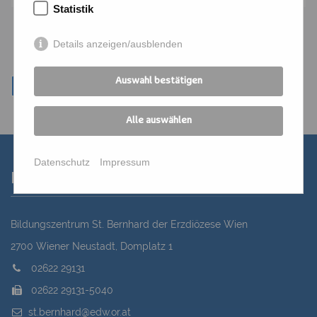
Statistik
Details anzeigen/ausblenden
Auswahl bestätigen
Alle auswählen
Datenschutz
Impressum
Kontakt
Bildungszentrum St. Bernhard der Erzdiözese Wien
2700 Wiener Neustadt, Domplatz 1
02622 29131
02622 29131-5040
st.bernhard@edw.or.at