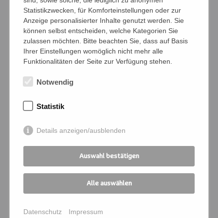
sind, sowie solche, die lediglich zu anonymen
Statistikzwecken, für Komforteinstellungen oder zur
Anzeige personalisierter Inhalte genutzt werden. Sie
Namen der Personen (Vor- und Nachname)
können selbst entscheiden, welche Kategorien Sie
zulassen möchten. Bitte beachten Sie, dass auf Basis
Ihrer Einstellungen womöglich nicht mehr alle
Funktionalitäten der Seite zur Verfügung stehen.
Bedingungen
Notwendig
Ich verpflichte mich, die Zahlung und
Kommunikation für die angemeldeten
Statistik
Personen zu übernehmen
Details anzeigen/ausblenden
Ich melde mich für folgende
Veranstaltung an:
Auswahl bestätigen
Kursnummer
*
Alle auswählen
Seminartitel
*
Datenschutz
Impressum