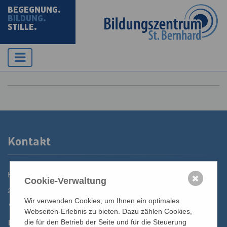
BEGEGNUNG.
BILDUNG.
STILLE.
Kontakt
Bildungszentrum St. Bernhard der Erzdiözese Wien
✖
Cookie-Verwaltung
2700 Wiener Neustadt, Domplatz 1
Wir verwenden Cookies, um Ihnen ein optimales
02622 29131
Webseiten-Erlebnis zu bieten. Dazu zählen Cookies,
02622 29131-5040
die für den Betrieb der Seite und für die Steuerung