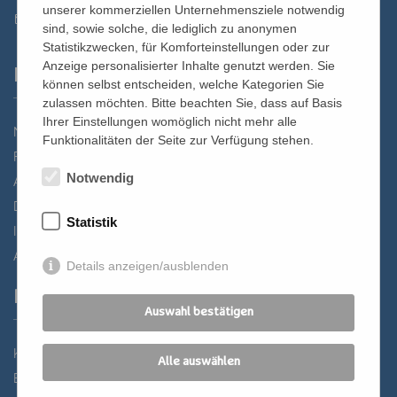
unserer kommerziellen Unternehmensziele notwendig
st.bernhard@edw.or.at
sind, sowie solche, die lediglich zu anonymen
Statistikzwecken, für Komforteinstellungen oder zur
Anzeige personalisierter Inhalte genutzt werden. Sie
Links
können selbst entscheiden, welche Kategorien Sie
zulassen möchten. Bitte beachten Sie, dass auf Basis
Ihrer Einstellungen womöglich nicht mehr alle
Newsletter
Funktionalitäten der Seite zur Verfügung stehen.
Förderverein
Notwendig
Anreise
Datenschutz
Statistik
Impressum
AGB
Details anzeigen/ausblenden
Partner
Auswahl bestätigen
Katholisches Bildungswerk Wien
Alle auswählen
Bildung Regional