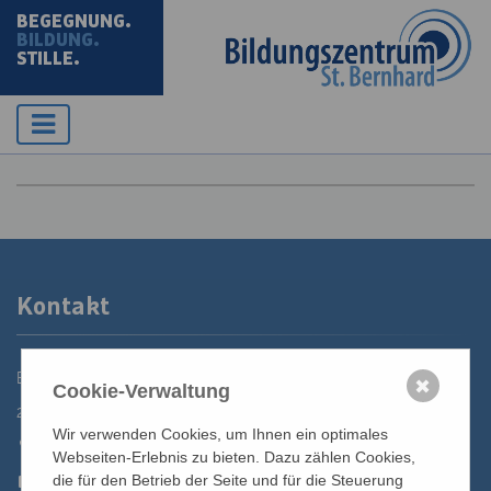
BEGEGNUNG.
BILDUNG.
STILLE.
Kontakt
Bildungszentrum St. Bernhard der Erzdiözese Wien
✖
Cookie-Verwaltung
2700 Wiener Neustadt, Domplatz 1
Wir verwenden Cookies, um Ihnen ein optimales
02622 29131
Webseiten-Erlebnis zu bieten. Dazu zählen Cookies,
02622 29131-5040
die für den Betrieb der Seite und für die Steuerung