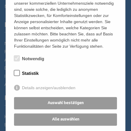
unserer kommerziellen Unternehmensziele notwendig
st.bernhard@edw.or.at
sind, sowie solche, die lediglich zu anonymen
Statistikzwecken, für Komforteinstellungen oder zur
Anzeige personalisierter Inhalte genutzt werden. Sie
Links
können selbst entscheiden, welche Kategorien Sie
zulassen möchten. Bitte beachten Sie, dass auf Basis
Ihrer Einstellungen womöglich nicht mehr alle
Newsletter
Funktionalitäten der Seite zur Verfügung stehen.
Förderverein
Notwendig
Anreise
Datenschutz
Statistik
Impressum
AGB
Details anzeigen/ausblenden
Partner
Auswahl bestätigen
Katholisches Bildungswerk Wien
Alle auswählen
Bildung Regional