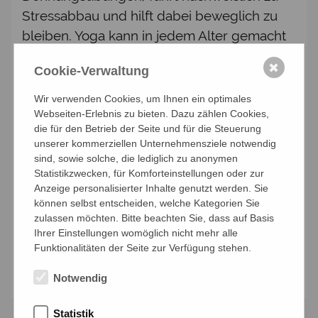
Stressabbau und hilft dabei beweglich zu
bleiben. Yoga kann in jedem Alter gemacht
werden, auch von Menschen ab 50+. Keine
✖
Cookie-Verwaltung
Vorkenntnisse erforderlich, perfekt für
Anfänger, aber auch für Interessierte mit
Wir verwenden Cookies, um Ihnen ein optimales
Vorkenntnissen.
Webseiten-Erlebnis zu bieten. Dazu zählen Cookies,
die für den Betrieb der Seite und für die Steuerung
Termin: jeden Mittwoch von 09:00 Uhr –
unserer kommerziellen Unternehmensziele notwendig
sind, sowie solche, die lediglich zu anonymen
10:00 Uhr Einstieg jederzeit möglich
Statistikzwecken, für Komforteinstellungen oder zur
TEILNAHMEBEITRAG: 10er Block: € 90,--/
Anzeige personalisierter Inhalte genutzt werden. Sie
für Mitglieder bzw. €100,--/ für Gäste
können selbst entscheiden, welche Kategorien Sie
zulassen möchten. Bitte beachten Sie, dass auf Basis
Leitung: Hannelore Blutaumüller
Ihrer Einstellungen womöglich nicht mehr alle
Funktionalitäten der Seite zur Verfügung stehen.
Anmelden
Notwendig
Statistik