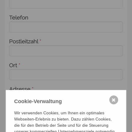
Telefon
Postleitzahl
*
Ort
*
Adresse
*
✖
Cookie-Verwaltung
Zusätzlich melde ich weitere Personen für
Wir verwenden Cookies, um Ihnen ein optimales
Webseiten-Erlebnis zu bieten. Dazu zählen Cookies,
diese Veranstaltung an:
die für den Betrieb der Seite und für die Steuerung
unserer kommerziellen Unternehmensziele notwendig