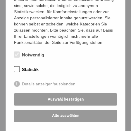
Anzahl Personen
sind, sowie solche, die lediglich zu anonymen
Statistikzwecken, für Komforteinstellungen oder zur
Anzeige personalisierter Inhalte genutzt werden. Sie
können selbst entscheiden, welche Kategorien Sie
Namen der Personen (Vor- und Nachname)
zulassen möchten. Bitte beachten Sie, dass auf Basis
Ihrer Einstellungen womöglich nicht mehr alle
Funktionalitäten der Seite zur Verfügung stehen.
Bedingungen
Notwendig
Ich verpflichte mich, die Zahlung und
Statistik
Kommunikation für die angemeldeten
Personen zu übernehmen
Details anzeigen/ausblenden
Ich melde mich für folgende
Auswahl bestätigen
Veranstaltung an:
Kursnummer
*
Alle auswählen