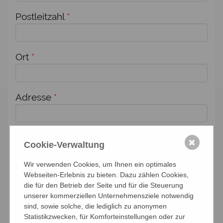
Postleitzahl
*
Ort
*
Adresse
*
Zusätzlich melde ich weitere Personen für
✖
Cookie-Verwaltung
diese Veranstaltung an:
Wir verwenden Cookies, um Ihnen ein optimales
Anzahl Personen
Webseiten-Erlebnis zu bieten. Dazu zählen Cookies,
die für den Betrieb der Seite und für die Steuerung
unserer kommerziellen Unternehmensziele notwendig
sind, sowie solche, die lediglich zu anonymen
Namen der Personen (Vor- und Nachname)
Statistikzwecken, für Komforteinstellungen oder zur