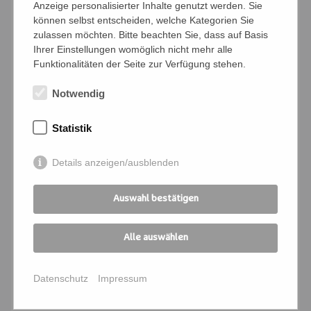
Anzeige personalisierter Inhalte genutzt werden. Sie
können selbst entscheiden, welche Kategorien Sie
zulassen möchten. Bitte beachten Sie, dass auf Basis
Ihrer Einstellungen womöglich nicht mehr alle
Bedingungen
Funktionalitäten der Seite zur Verfügung stehen.
Ich verpflichte mich, die Zahlung und
Kommunikation für die angemeldeten
Notwendig
Personen zu übernehmen
Statistik
Ich melde mich für folgende
Details anzeigen/ausblenden
Veranstaltung an:
Kursnummer
*
Auswahl bestätigen
Alle auswählen
Seminartitel
*
Datenschutz
Impressum
Kursort
*