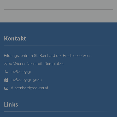
Kontakt
Bildungszentrum St. Bernhard der Erzdiözese Wien
2700 Wiener Neustadt, Domplatz 1
02622 29131
02622 29131-5040
st.bernhard@edw.or.at
Links