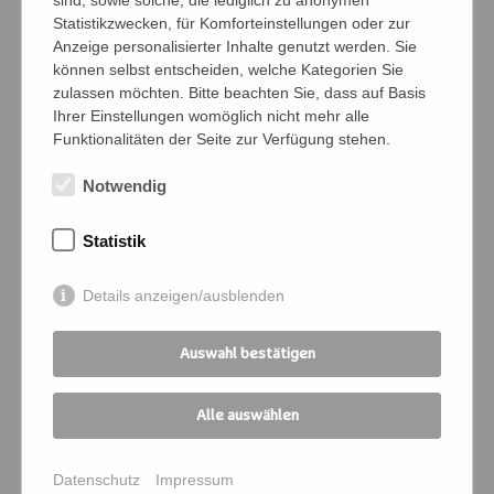
sind, sowie solche, die lediglich zu anonymen
Statistikzwecken, für Komforteinstellungen oder zur
Anzeige personalisierter Inhalte genutzt werden. Sie
Namen der Personen (Vor- und Nachname)
können selbst entscheiden, welche Kategorien Sie
zulassen möchten. Bitte beachten Sie, dass auf Basis
Ihrer Einstellungen womöglich nicht mehr alle
Funktionalitäten der Seite zur Verfügung stehen.
Bedingungen
Notwendig
Ich verpflichte mich, die Zahlung und
Kommunikation für die angemeldeten
Statistik
Personen zu übernehmen
Details anzeigen/ausblenden
Ich melde mich für folgende
Veranstaltung an:
Auswahl bestätigen
Kursnummer
*
Alle auswählen
Seminartitel
*
Datenschutz
Impressum