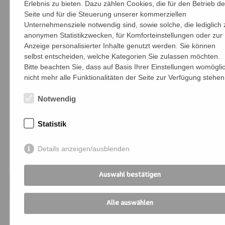
Erlebnis zu bieten. Dazu zählen Cookies, die für den Betrieb de
für Schritt Sicherheit im Lesen gewinnen.
Seite und für die Steuerung unserer kommerziellen
Unternehmensziele notwendig sind, sowie solche, die lediglich 
Die Lesebegleiter:in
anonymen Statistikzwecken, für Komforteinstellungen oder zur
Anzeige personalisierter Inhalte genutzt werden. Sie können
- unterstützt Erwachsene beim Lesen -
selbst entscheiden, welche Kategorien Sie zulassen möchten.
einzeln oder in kleinen Gruppen,
Bitte beachten Sie, dass auf Basis Ihrer Einstellungen womögli
nicht mehr alle Funktionalitäten der Seite zur Verfügung stehen
- ermutigt und motiviert Teilnehmende,
Notwendig
- gestaltet lebensnahe Leseanlässe
Statistik
Infoartikel zu diesem Thema:
lesecafe
Details anzeigen/ausblenden
Anmelden
Auswahl bestätigen
Alle auswählen
Fr. 21.08.2026 | Bildungszentrum St.
Bernhard | W26-K10040