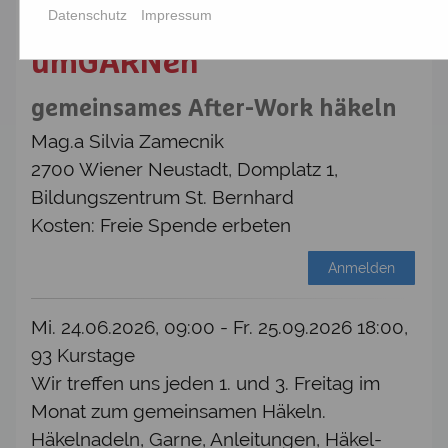
Datenschutz
Impressum
umGARNen
gemeinsames After-Work häkeln
Mag.a Silvia Zamecnik
2700 Wiener Neustadt, Domplatz 1,
Bildungszentrum St. Bernhard
Kosten: Freie Spende erbeten
Anmelden
Mi. 24.06.2026, 09:00 - Fr. 25.09.2026 18:00,
93 Kurstage
Wir treffen uns jeden 1. und 3. Freitag im
Monat zum gemeinsamen Häkeln.
Häkelnadeln, Garne, Anleitungen, Häkel-