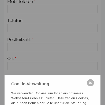
Mobiltelefon
*
Telefon
Postleitzahl
*
Ort
*
Adresse
*
✖
Cookie-Verwaltung
Wir verwenden Cookies, um Ihnen ein optimales
Zusätzlich melde ich weitere Personen für
Webseiten-Erlebnis zu bieten. Dazu zählen Cookies,
diese Veranstaltung an:
die für den Betrieb der Seite und für die Steuerung