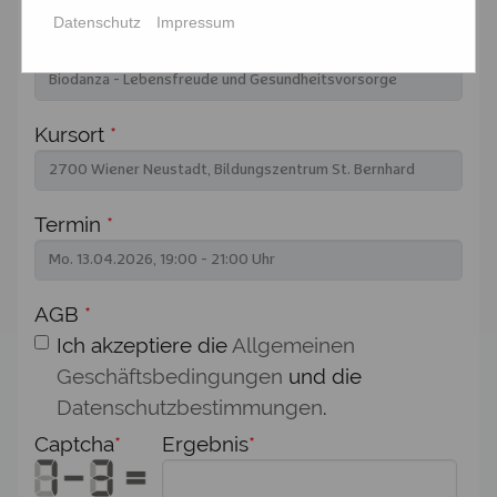
Datenschutz
Impressum
Seminartitel
*
Kursort
*
Termin
*
AGB
*
Ich akzeptiere die
Allgemeinen
Geschäftsbedingungen
und die
Datenschutzbestimmungen
.
Captcha
*
Ergebnis
*