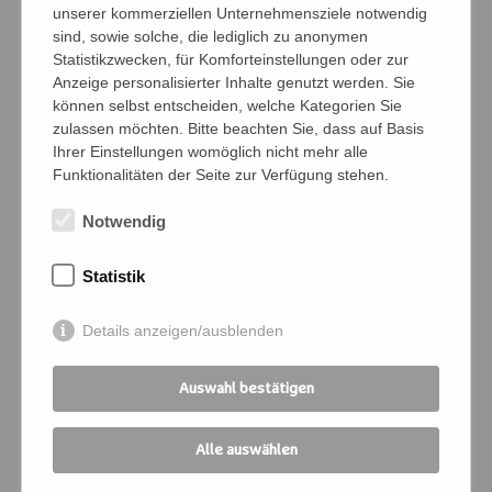
unserer kommerziellen Unternehmensziele notwendig
Anzahl Personen
sind, sowie solche, die lediglich zu anonymen
Statistikzwecken, für Komforteinstellungen oder zur
Anzeige personalisierter Inhalte genutzt werden. Sie
können selbst entscheiden, welche Kategorien Sie
Namen der Personen (Vor- und Nachname)
zulassen möchten. Bitte beachten Sie, dass auf Basis
Ihrer Einstellungen womöglich nicht mehr alle
Funktionalitäten der Seite zur Verfügung stehen.
Notwendig
Bedingungen
Ich verpflichte mich, die Zahlung und
Statistik
Kommunikation für die angemeldeten
Personen zu übernehmen
Details anzeigen/ausblenden
Ich melde mich für folgende
Auswahl bestätigen
Veranstaltung an:
Kursnummer
*
Alle auswählen