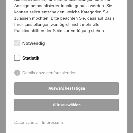
Namen der Personen (Vor- und Nachname)
Anzeige personalisierter Inhalte genutzt werden. Sie
können selbst entscheiden, welche Kategorien Sie
zulassen möchten. Bitte beachten Sie, dass auf Basis
Ihrer Einstellungen womöglich nicht mehr alle
Bedingungen
Funktionalitäten der Seite zur Verfügung stehen.
Ich verpflichte mich, die Zahlung und
Notwendig
Kommunikation für die angemeldeten
Personen zu übernehmen
Statistik
Ich melde mich für folgende
Details anzeigen/ausblenden
Veranstaltung an:
Kursnummer
*
Auswahl bestätigen
Alle auswählen
Seminartitel
*
Datenschutz
Impressum