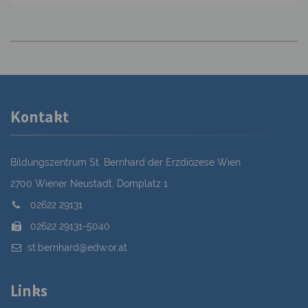
Kontakt
Bildungszentrum St. Bernhard der Erzdiözese Wien
2700 Wiener Neustadt, Domplatz 1
02622 29131
02622 29131-5040
st.bernhard@edw.or.at
Links