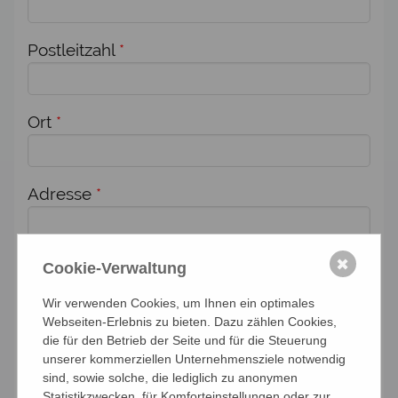
Postleitzahl
*
Ort
*
Adresse
*
Zusätzlich melde ich weitere Personen für
✖
Cookie-Verwaltung
diese Veranstaltung an:
Wir verwenden Cookies, um Ihnen ein optimales
Webseiten-Erlebnis zu bieten. Dazu zählen Cookies,
Anzahl Personen
die für den Betrieb der Seite und für die Steuerung
unserer kommerziellen Unternehmensziele notwendig
sind, sowie solche, die lediglich zu anonymen
Statistikzwecken, für Komforteinstellungen oder zur