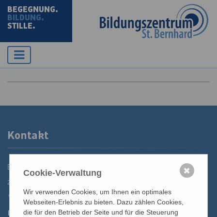
BEGEGNUNG.
BILDUNG.
STILLE.
Kontakt
Bildungszentrum St. Bernhard der Erzdiözese Wien
✖
Cookie-Verwaltung
2700 Wiener Neustadt, Domplatz 1
Wir verwenden Cookies, um Ihnen ein optimales
02622 29131
Webseiten-Erlebnis zu bieten. Dazu zählen Cookies,
02622 29131-5040
die für den Betrieb der Seite und für die Steuerung