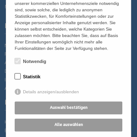
unserer kommerziellen Unternehmensziele notwendig
st.bernhard@edw.or.at
sind, sowie solche, die lediglich zu anonymen
Statistikzwecken, für Komforteinstellungen oder zur
Anzeige personalisierter Inhalte genutzt werden. Sie
Links
können selbst entscheiden, welche Kategorien Sie
zulassen möchten. Bitte beachten Sie, dass auf Basis
Ihrer Einstellungen womöglich nicht mehr alle
Newsletter
Funktionalitäten der Seite zur Verfügung stehen.
Förderverein
Notwendig
Anreise
Datenschutz
Statistik
Impressum
AGB
Details anzeigen/ausblenden
Partner
Auswahl bestätigen
Katholisches Bildungswerk Wien
Alle auswählen
Bildung Regional