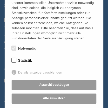
unserer kommerziellen Unternehmensziele notwendig
st.bernhard@edw.or.at
sind, sowie solche, die lediglich zu anonymen
Statistikzwecken, für Komforteinstellungen oder zur
Anzeige personalisierter Inhalte genutzt werden. Sie
Links
können selbst entscheiden, welche Kategorien Sie
zulassen möchten. Bitte beachten Sie, dass auf Basis
Ihrer Einstellungen womöglich nicht mehr alle
Newsletter
Funktionalitäten der Seite zur Verfügung stehen.
Förderverein
Notwendig
Anreise
Datenschutz
Statistik
Impressum
AGB
Details anzeigen/ausblenden
Partner
Auswahl bestätigen
Katholisches Bildungswerk Wien
Alle auswählen
Bildung Regional