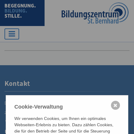
BEGEGNUNG.
BILDUNG.
STILLE.
Kontakt
Bildungszentrum St. Bernhard der Erzdiözese Wien
✖
Cookie-Verwaltung
2700 Wiener Neustadt, Domplatz 1
Wir verwenden Cookies, um Ihnen ein optimales
02622 29131
Webseiten-Erlebnis zu bieten. Dazu zählen Cookies,
02622 29131-5040
die für den Betrieb der Seite und für die Steuerung