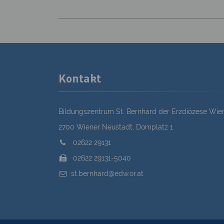
Kontakt
Bildungszentrum St. Bernhard der Erzdiözese Wie
2700 Wiener Neustadt, Domplatz 1
02622 29131
02622 29131-5040
st.bernhard@edw.or.at