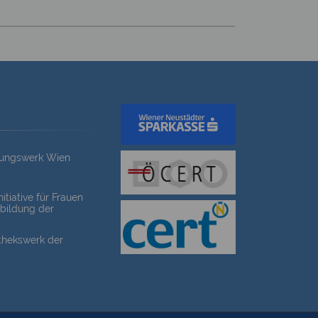
dungswerk Wien
itiative für Frauen
bildung der
othekswerk der