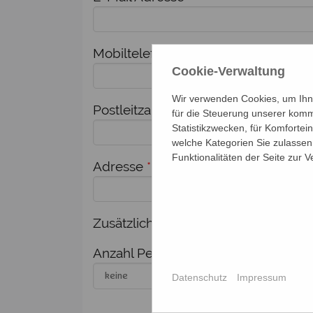
Mobiltelefon
*
Cookie-Verwaltung
Wir verwenden Cookies, um Ihne
Postleitzahl
*
Ort
*
für die Steuerung unserer komm
Statistikzwecken, für Komfortei
welche Kategorien Sie zulassen 
Funktionalitäten der Seite zur 
Adresse
*
Zusätzlich melde ich weitere Person
Anzahl Personen
Nam
Datenschutz
Impressum