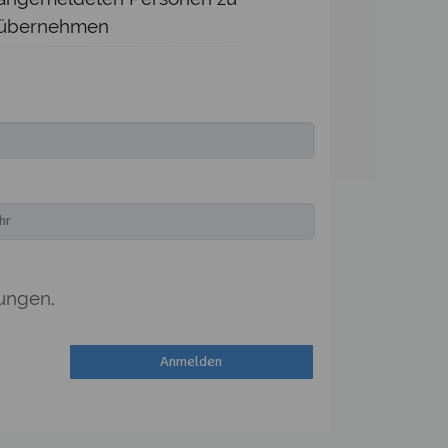
übernehmen
ungen
.