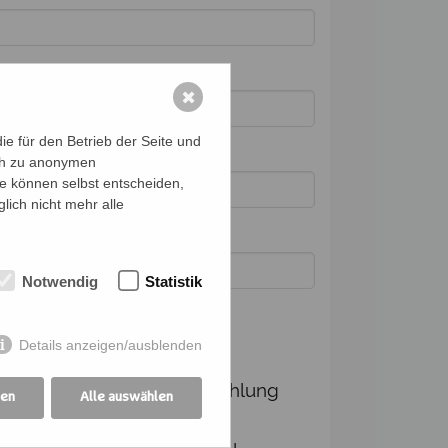
✖
e für den Betrieb der Seite und
ich zu anonymen
ie können selbst entscheiden,
lich nicht mehr alle
Notwendig
Statistik
Details anzeigen/ausblenden
dingungen
Ich verpflichte mich, die Zahlung
gen
Alle auswählen
und Kommunikation für die
angemeldeten Personen zu