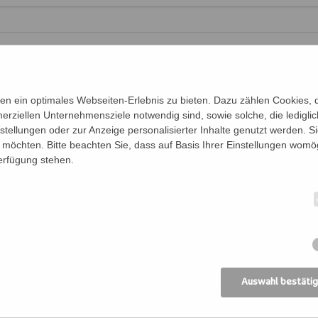
Telefon
n ein optimales Webseiten-Erlebnis zu bieten. Dazu zählen Cookies, di
erziellen Unternehmensziele notwendig sind, sowie solche, die ledigl
nstellungen oder zur Anzeige personalisierter Inhalte genutzt werden. S
möchten. Bitte beachten Sie, dass auf Basis Ihrer Einstellungen womög
Verfügung stehen.
en für diese Veranstaltung an:
en der Personen (Vor- und Nachname)
Be
Auswahl bestäti