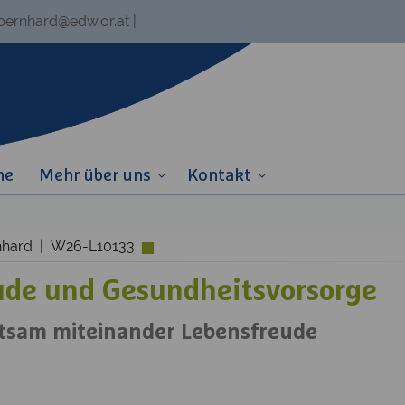
.bernhard@edw.or.at
|
ne
Mehr über uns
Kontakt
rnhard | W26-L10133
ude und Gesundheitsvorsorge
htsam miteinander Lebensfreude