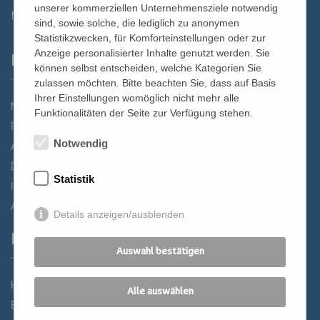
unserer kommerziellen Unternehmensziele notwendig
st.bernhard@edw.or.at
sind, sowie solche, die lediglich zu anonymen
Statistikzwecken, für Komforteinstellungen oder zur
Anzeige personalisierter Inhalte genutzt werden. Sie
Links
können selbst entscheiden, welche Kategorien Sie
zulassen möchten. Bitte beachten Sie, dass auf Basis
Ihrer Einstellungen womöglich nicht mehr alle
Newsletter
Funktionalitäten der Seite zur Verfügung stehen.
Förderverein
Notwendig
Anreise
Datenschutz
Statistik
Impressum
AGB
Details anzeigen/ausblenden
Partner
Auswahl bestätigen
Katholisches Bildungswerk Wien
Alle auswählen
Bildung Regional