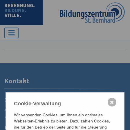
BEGEGNUNG.
BILDUNG.
STILLE.
Kontakt
Bildungszentrum St. Bernhard der Erzdiözese Wien
✖
Cookie-Verwaltung
2700 Wiener Neustadt, Domplatz 1
Wir verwenden Cookies, um Ihnen ein optimales
02622 29131
Webseiten-Erlebnis zu bieten. Dazu zählen Cookies,
02622 29131-5040
die für den Betrieb der Seite und für die Steuerung